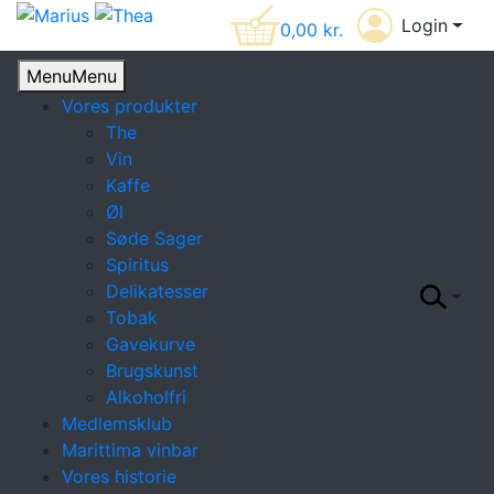
Login
0,00
kr.
Menu
Menu
Vores produkter
The
Vin
Kaffe
Øl
Søde Sager
Spiritus
Delikatesser
Tobak
Gavekurve
Brugskunst
Alkoholfri
Medlemsklub
Marittima vinbar
Vores historie