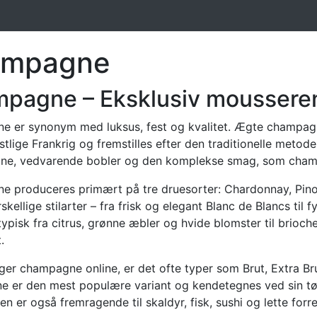
ampagne
pagne – Eksklusiv mousserend
 er synonym med luksus, fest og kvalitet. Ægte champa
stlige Frankrig og fremstilles efter den traditionelle meto
fine, vedvarende bobler og den komplekse smag, som cham
 produceres primært på tre druesorter: Chardonnay, Pinot
skellige stilarter – fra frisk og elegant Blanc de Blancs ti
pisk fra citrus, grønne æbler og hvide blomster til brioche
.
ger champagne online, er det ofte typer som Brut, Extra Br
 er den mest populære variant og kendetegnes ved sin tør
men er også fremragende til skaldyr, fisk, sushi og lette forre