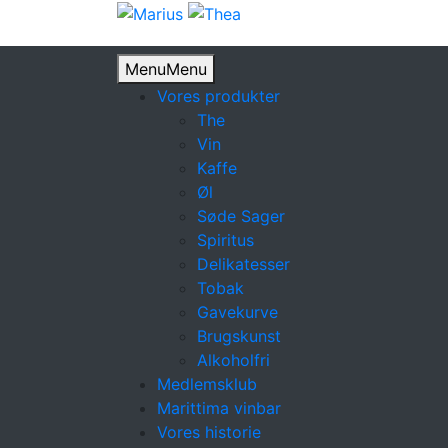
Menu
Menu
Vores produkter
The
Vin
Kaffe
Øl
Søde Sager
Spiritus
Delikatesser
Tobak
Gavekurve
Brugskunst
Alkoholfri
Medlemsklub
Marittima vinbar
Vores historie