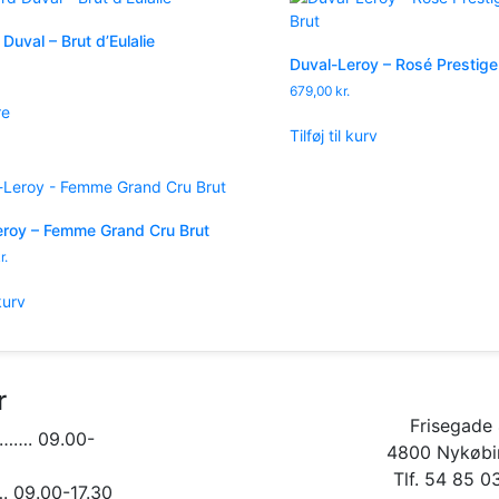
Duval – Brut d’Eulalie
Duval-Leroy – Rosé Prestige
679,00
kr.
re
Tilføj til kurv
eroy – Femme Grand Cru Brut
r.
 kurv
r
Frisegade 
……. 09.00-
4800 Nykøbin
Tlf. 54 85 0
09.00-17.30