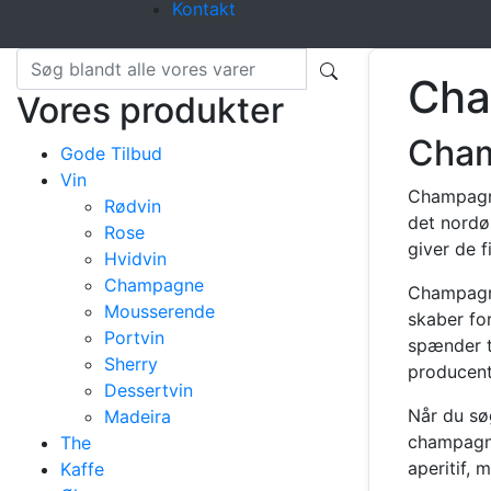
Kontakt
Ch
Vores produkter
Cham
Gode Tilbud
Vin
Champagne
Rødvin
det nordø
Rose
giver de 
Hvidvin
Champagne
Champagne
Mousserende
skaber for
Portvin
spænder ty
Sherry
producent
Dessertvin
Når du sø
Madeira
champagne
The
aperitif, 
Kaffe