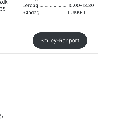
.dk
Lørdag…………………. 10.00-13.30
935
Søndag………………… LUKKET
am
Smiley-Rapport
r.