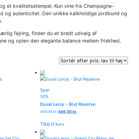
og et kvalitetsstempel. Kun vine fra Champagne-
d og autenticitet. Den unikke kalkholdige jordbund og
.
ærlig fejring, finder du et bredt udvalg af
gne og oplev den elegante balance mellem friskhed,
Spar
10%
Duval Leroy – Brut Reserve
Den
Den
499,00
kr.
449,00
kr.
oprindelige
aktuelle
pris
pris
Tilføj til kurv
var:
er:
499,00 kr..
449,00 kr..