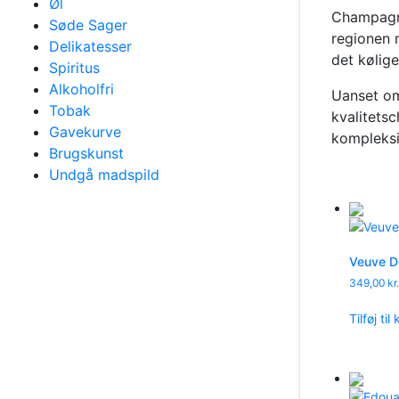
Øl
Champagne
Søde Sager
regionen 
Delikatesser
det kølige
Spiritus
Alkoholfri
Uanset om 
Tobak
kvalitets
Gavekurve
kompleksi
Brugskunst
Undgå madspild
Veuve Do
349,00
kr.
Tilføj til