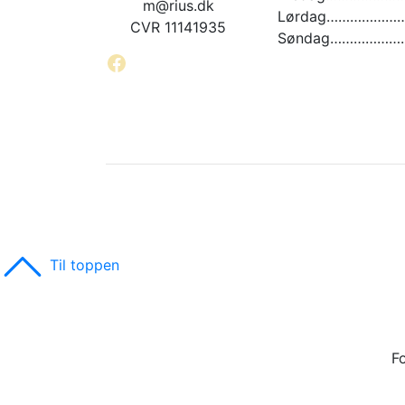
m@rius.dk
Lørdag…………………. 
CVR 11141935
Søndag…………………
Facebook
Til toppen
F