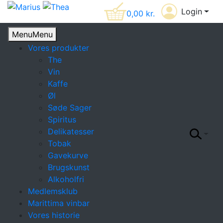
Login
0,00
kr.
Menu
Menu
Vores produkter
The
Vin
Kaffe
Øl
Søde Sager
Spiritus
Delikatesser
Tobak
Gavekurve
Brugskunst
Alkoholfri
Medlemsklub
Marittima vinbar
Vores historie