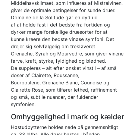
Middelhavsklimaet, som influeres af Mistralvinen,
giver de optimale betingelser for sunde druer.
Domaine de la Solitude gør en dyd ud
af at holde fast i det bedste fra fortiden og
dyrker mange forskellige druesorter for at
kunne kreere den bedste vinøse symfoni. Det
drejer sig selvfølgelig om trekløveret
Grenache, Syrah og Mourvedre, som giver vinene
farve, kraft, styrke, fyldighed og blødhed.
De suppleres – alt efter ønsket vinstil – af små
doser af Clairette, Roussanne,
Bourboulenc, Grenache Blanc, Counoise og
Clairette Rose, som tilfører lethed, raffinement
og små, subtile nuancer, der fuldender
symfonien.
Omhyggelighed i mark og kælder
Høstudbytterne holdes nede på gennemsnitligt
ca. 33 hl/ha. Alle druer høstes i hånden,