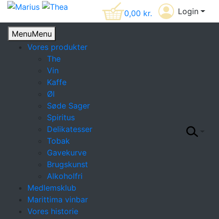
Login
0,00
kr.
Menu
Menu
Vores produkter
The
Vin
Kaffe
Øl
Søde Sager
Spiritus
Delikatesser
Tobak
Gavekurve
Brugskunst
Alkoholfri
Medlemsklub
Marittima vinbar
Vores historie