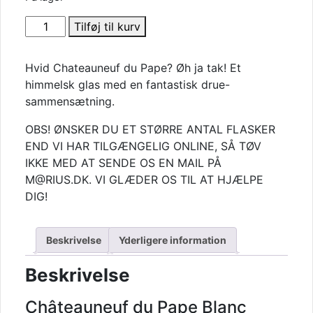
Domaine
Tilføj til kurv
de
la
Hvid Chateauneuf du Pape? Øh ja tak! Et
Solitude
himmelsk glas med en fantastisk drue-
-
sammensætning.
Châteauneuf
du
OBS! ØNSKER DU ET STØRRE ANTAL FLASKER
Pape
END VI HAR TILGÆNGELIG ONLINE, SÅ TØV
Blanc
IKKE MED AT SENDE OS EN MAIL PÅ
2023
M@RIUS.DK. VI GLÆDER OS TIL AT HJÆLPE
antal
DIG!
Beskrivelse
Yderligere information
Beskrivelse
Châteauneuf du Pape Blanc