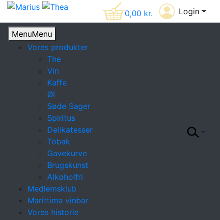
Login
0,00
kr.
Menu
Menu
Vores produkter
The
Vin
Kaffe
Øl
Søde Sager
Spiritus
Delikatesser
Tobak
Gavekurve
Brugskunst
Alkoholfri
Medlemsklub
Marittima vinbar
Vores historie