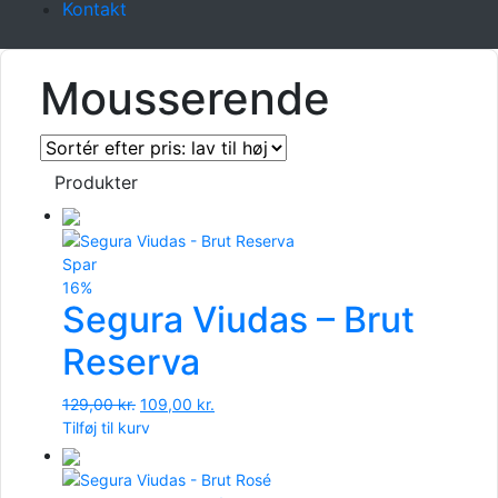
Kontakt
Mousserende
Produkter
Spar
16%
Segura Viudas – Brut
Reserva
Den
Den
129,00
kr.
109,00
kr.
oprindelige
aktuelle
Tilføj til kurv
pris
pris
var:
er:
129,00 kr..
109,00 kr..