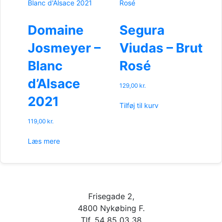
Domaine
Segura
Josmeyer –
Viudas – Brut
Blanc
Rosé
d’Alsace
129,00
kr.
2021
Tilføj til kurv
119,00
kr.
Læs mere
Frisegade 2,
4800 Nykøbing F.
Tlf. 54 85 03 38