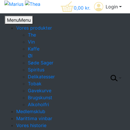
Login
0,00
kr.
Menu
Menu
Vores produkter
The
Vin
Kaffe
Øl
Søde Sager
Spiritus
Delikatesser
Tobak
Gavekurve
Brugskunst
Alkoholfri
Medlemsklub
Marittima vinbar
Vores historie