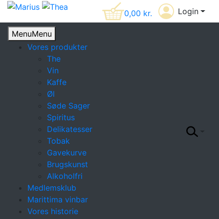
Login
0,00
kr.
Menu
Menu
Vores produkter
The
Vin
Kaffe
Øl
Søde Sager
Spiritus
Delikatesser
Tobak
Gavekurve
Brugskunst
Alkoholfri
Medlemsklub
Marittima vinbar
Vores historie