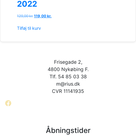
2022
Den
Den
129,00
kr.
119,00
kr.
oprindelige
aktuelle
pris
pris
Tilføj til kurv
var:
er:
129,00 kr..
119,00 kr..
Frisegade 2,
4800 Nykøbing F.
Tlf. 54 85 03 38
m@rius.dk
CVR 11141935
Facebook
Åbningstider