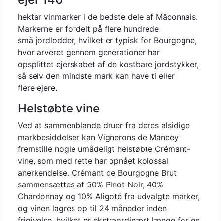
hektar vinmarker i de bedste dele af Mâconnais.
Markerne er fordelt på flere hundrede
små jordlodder, hvilket er typisk for Bourgogne,
hvor arveret gennem generationer har
opsplittet ejerskabet af de kostbare jordstykker,
så selv den mindste mark kan have ti eller
flere ejere.
Helstøbte vine
Ved at sammenblande druer fra deres alsidige
markbesiddelser kan Vignerons de Mancey
fremstille nogle umådeligt helstøbte Crémant-
vine, som med rette har opnået kolossal
anerkendelse. Crémant de Bourgogne Brut
sammensættes af 50% Pinot Noir, 40%
Chardonnay og 10% Aligoté fra udvalgte marker,
og vinen lagres op til 24 måneder inden
frigivelse, hvilket er ekstraordinært længe for en