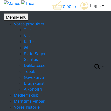
Login
0,00
kr.
Menu
Menu
Vores produkter
The
Vin
Kaffe
Øl
Søde Sager
Spiritus
Delikatesser
Tobak
Gavekurve
Brugskunst
Alkoholfri
Medlemsklub
Marittima vinbar
Vores historie