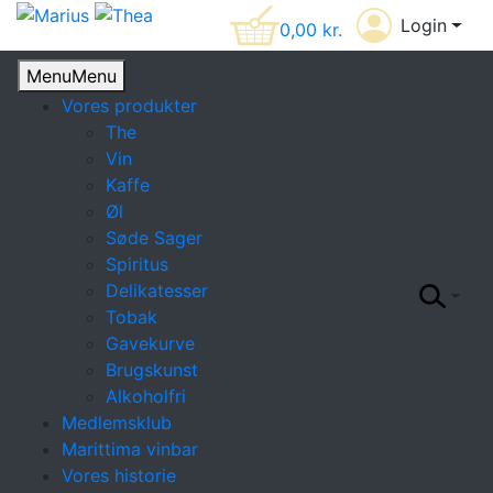
Login
0,00
kr.
Menu
Menu
Vores produkter
The
Vin
Kaffe
Øl
Søde Sager
Spiritus
Delikatesser
Tobak
Gavekurve
Brugskunst
Alkoholfri
Medlemsklub
Marittima vinbar
Vores historie