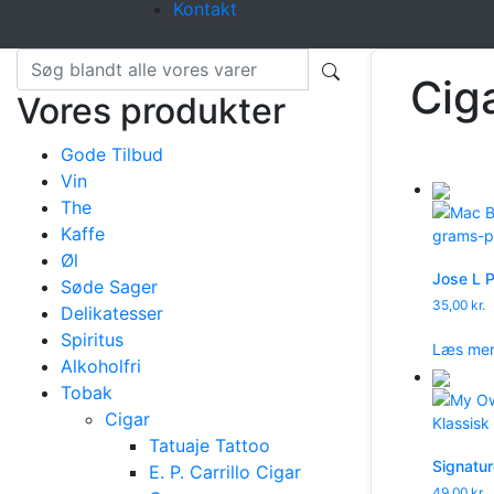
Kontakt
Cig
Vores produkter
Gode Tilbud
Vin
The
Kaffe
Øl
Jose L P
Søde Sager
35,00
kr.
Delikatesser
Spiritus
Læs me
Alkoholfri
Tobak
Cigar
Tatuaje Tattoo
Signatur
E. P. Carrillo Cigar
49,00
kr.