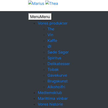
Menu
Menu
Vores produkter
The
Vin
Kaffe
Øl
Søde Sager
Spiritus
Delikatesser
Tobak
Gavekurve
Brugskunst
Alkoholfri
Medlemsklub
Marittima vinbar
Vores historie