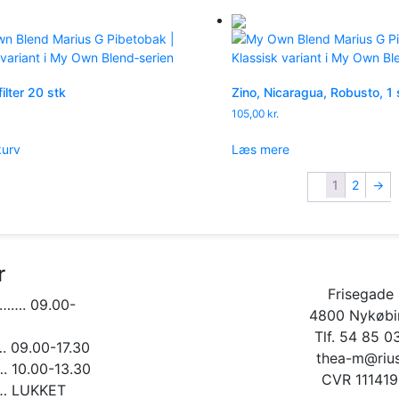
ilter 20 stk
Zino, Nicaragua, Robusto, 1 
105,00
kr.
 kurv
Læs mere
1
2
→
r
Frisegade 
……. 09.00-
4800 Nykøbin
Tlf. 54 85 0
09.00-17.30
thea-m@rius
10.00-13.30
CVR 11141
 LUKKET