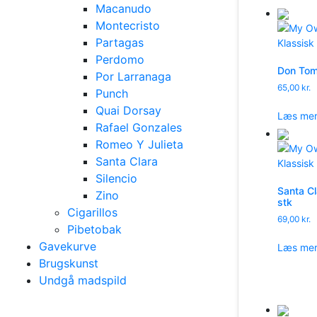
Macanudo
Montecristo
Partagas
Perdomo
Don Toma
Por Larranaga
65,00
kr.
Punch
Quai Dorsay
Læs me
Rafael Gonzales
Romeo Y Julieta
Santa Clara
Silencio
Santa Cl
Zino
stk
Cigarillos
69,00
kr.
Pibetobak
Gavekurve
Læs me
Brugskunst
Undgå madspild