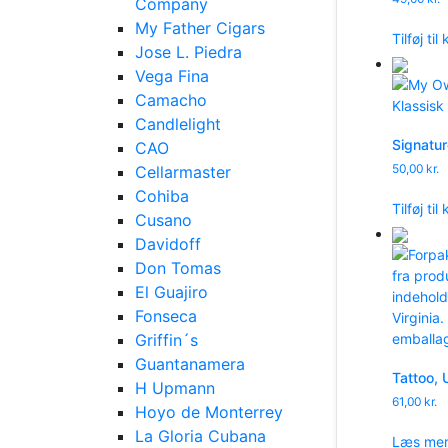
Company
My Father Cigars
Tilføj til
Jose L. Piedra
Vega Fina
Camacho
Candlelight
Signature
CAO
50,00
kr.
Cellarmaster
Cohiba
Tilføj til
Cusano
Davidoff
Don Tomas
El Guajiro
Fonseca
Griffin´s
Guantanamera
Tattoo, 
H Upmann
61,00
kr.
Hoyo de Monterrey
La Gloria Cubana
Læs me