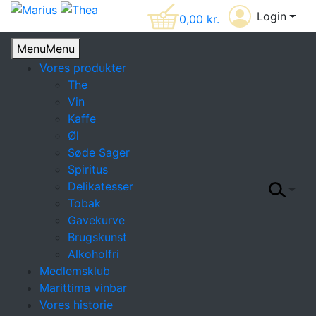
Login
0,00
kr.
Menu
Menu
Vores produkter
The
Vin
Kaffe
Øl
Søde Sager
Spiritus
Delikatesser
Tobak
Gavekurve
Brugskunst
Alkoholfri
Medlemsklub
Marittima vinbar
Vores historie