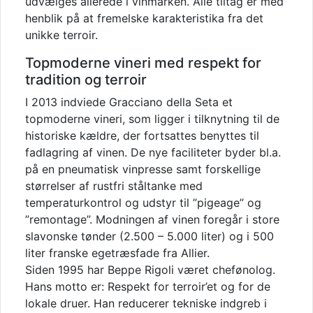
udvælges allerede i vinmarken. Alle tiltag er med
henblik på at fremelske karakteristika fra det
unikke terroir.
Topmoderne vineri med respekt for
tradition og terroir
I 2013 indviede Gracciano della Seta et
topmoderne vineri, som ligger i tilknytning til de
historiske kældre, der fortsattes benyttes til
fadlagring af vinen. De nye faciliteter byder bl.a.
på en pneumatisk vinpresse samt forskellige
størrelser af rustfri ståltanke med
temperaturkontrol og udstyr til ”pigeage” og
”remontage”. Modningen af vinen foregår i store
slavonske tønder (2.500 – 5.000 liter) og i 500
liter franske egetræsfade fra Allier.
Siden 1995 har Beppe Rigoli været chefønolog.
Hans motto er: Respekt for terroir’et og for de
lokale druer. Han reducerer tekniske indgreb i