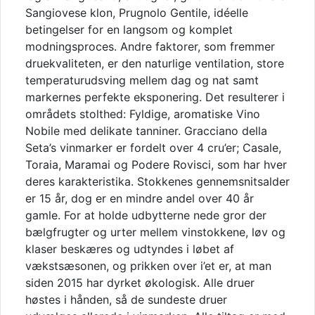
Sangiovese klon, Prugnolo Gentile, idéelle
betingelser for en langsom og komplet
modningsproces. Andre faktorer, som fremmer
druekvaliteten, er den naturlige ventilation, store
temperaturudsving mellem dag og nat samt
markernes perfekte eksponering. Det resulterer i
områdets stolthed: Fyldige, aromatiske Vino
Nobile med delikate tanniner. Gracciano della
Seta’s vinmarker er fordelt over 4 cru’er; Casale,
Toraia, Maramai og Podere Rovisci, som har hver
deres karakteristika. Stokkenes gennemsnitsalder
er 15 år, dog er en mindre andel over 40 år
gamle. For at holde udbytterne nede gror der
bælgfrugter og urter mellem vinstokkene, løv og
klaser beskæres og udtyndes i løbet af
vækstsæsonen, og prikken over i’et er, at man
siden 2015 har dyrket økologisk. Alle druer
høstes i hånden, så de sundeste druer