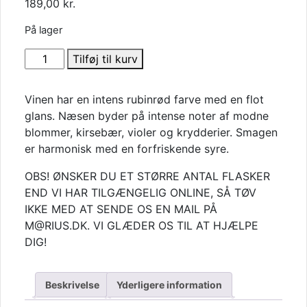
189,00
kr.
På lager
Tenuta
Tilføj til kurv
Gracciano
della
Vinen har en intens rubinrød farve med en flot
Seta
glans. Næsen byder på intense noter af modne
-
blommer, kirsebær, violer og krydderier. Smagen
Vino
er harmonisk med en forfriskende syre.
Nobile
di
OBS! ØNSKER DU ET STØRRE ANTAL FLASKER
Montepulciano
END VI HAR TILGÆNGELIG ONLINE, SÅ TØV
2020
IKKE MED AT SENDE OS EN MAIL PÅ
antal
M@RIUS.DK. VI GLÆDER OS TIL AT HJÆLPE
DIG!
Beskrivelse
Yderligere information