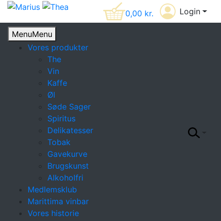
Login
0,00
kr.
Menu
Menu
Vores produkter
The
Vin
Kaffe
Øl
Søde Sager
Spiritus
Delikatesser
Tobak
Gavekurve
Brugskunst
Alkoholfri
Medlemsklub
Marittima vinbar
Vores historie