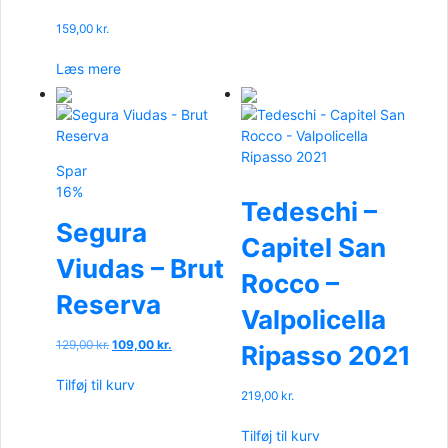
159,00
kr.
Læs mere
Spar
16%
Tedeschi –
Segura
Capitel San
Viudas – Brut
Rocco –
Reserva
Valpolicella
Den
Den
129,00
kr.
109,00
kr.
Ripasso 2021
oprindelige
aktuelle
pris
pris
Tilføj til kurv
219,00
kr.
var:
er:
129,00 kr..
109,00 kr..
Tilføj til kurv