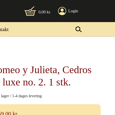
Login
0,00
kr.
takt
meo y Julieta, Cedros
 luxe no. 2. 1 stk.
 lager / 1-4 dages levering
59,00
kr.