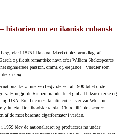
– historien om en ikonisk cubansk
 begynder i 1875 i
Havana
. Mærket blev grundlagt af
arcía og fik sit romantiske navn efter William Shakespeares
net signalerede passion, drama og elegance – værdier som
lieta i dag.
ernational berømmelse i begyndelsen af 1900-tallet under
íguez. Han gjorde Romeo brandet til et globalt luksusmærke og
pa og USA. En af de mest kendte entusiaster var
Winston
 y Julieta. Den ikoniske vitola “Churchill” blev senere
 en af de mest berømte cigarformater i verden.
 i 1959 blev de nationaliseret og produceres nu under