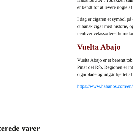
Habanos S.A.
. Tobakken stam
er kendt for at levere nogle af
I dag er cigaren et symbol på 
cubansk cigar med historie, og
i enhver velassorteret humidor
Vuelta Abajo
Vuelta Abajo er et berømt tob
Pinar del Río. Regionen er int
cigarblade og udgør hjertet af
https://www.habanos.com/en/
terede varer