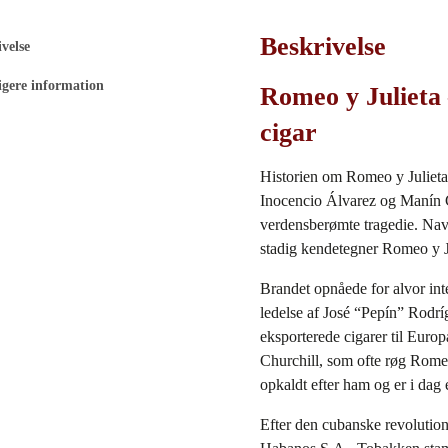
Beskrivelse
velse
igere information
Romeo y Julieta
cigar
Historien om Romeo y Julieta
Inocencio Álvarez og Manín G
verdensberømte tragedie. Nav
stadig kendetegner Romeo y Ju
Brandet opnåede for alvor int
ledelse af José “Pepín” Rodr
eksporterede cigarer til Euro
Churchill
, som ofte røg Romeo
opkaldt efter ham og er i dag
Efter den cubanske revolution