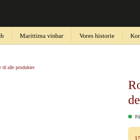
ub
Marittima vinbar
Vores historie
Kon
 til alle produkter
Ro
de
På
1