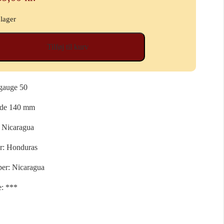
 lager
meo
Tilføj til kurv
ieta,
dros
gauge 50
xe
de 140 mm
.
: Nicaragua
.
r: Honduras
al
er: Nicaragua
e: ***