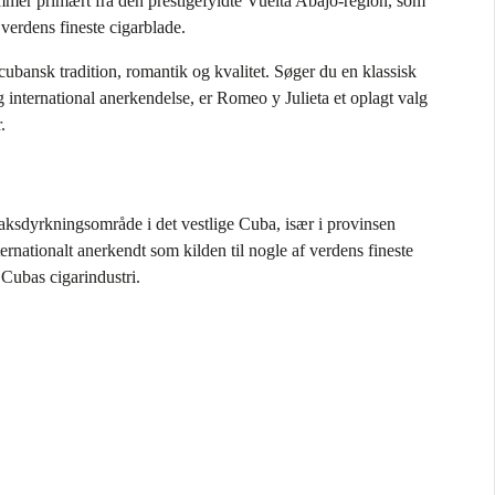
mer primært fra den prestigefyldte
Vuelta Abajo
-region, som
 verdens fineste cigarblade.
cubansk tradition, romantik og kvalitet. Søger du en klassisk
 international anerkendelse, er Romeo y Julieta et oplagt valg
.
aksdyrkningsområde i det vestlige Cuba, især i provinsen
ernationalt anerkendt som kilden til nogle af verdens fineste
 Cubas cigarindustri.