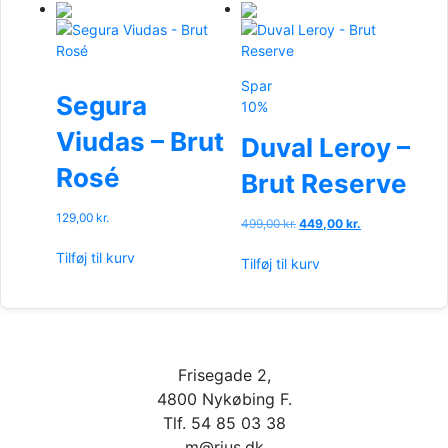
Spar
Segura
10%
Viudas – Brut
Duval Leroy –
Rosé
Brut Reserve
129,00
kr.
Den
Den
499,00
kr.
449,00
kr.
oprindelige
aktuelle
Tilføj til kurv
pris
pris
Tilføj til kurv
var:
er:
499,00 kr..
449,00 kr..
Frisegade 2,
4800 Nykøbing F.
Tlf. 54 85 03 38
m@rius.dk