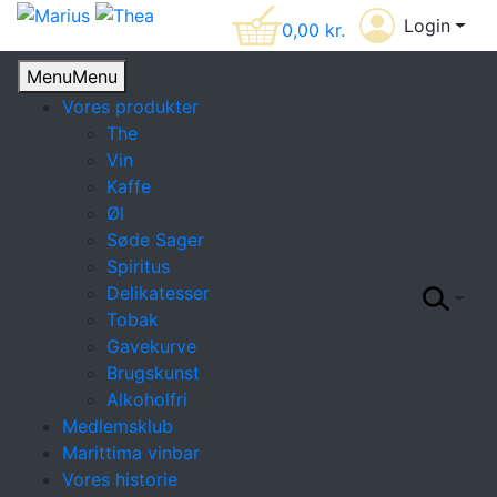
Login
0,00
kr.
Menu
Menu
Vores produkter
The
Vin
Kaffe
Øl
Søde Sager
Spiritus
Delikatesser
Tobak
Gavekurve
Brugskunst
Alkoholfri
Medlemsklub
Marittima vinbar
Vores historie