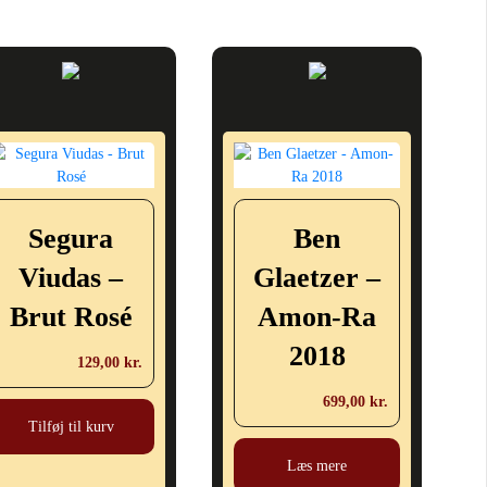
Segura
Ben
Viudas –
Glaetzer –
Brut Rosé
Amon-Ra
2018
129,00
kr.
699,00
kr.
Tilføj til kurv
Læs mere