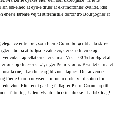
t. Markerne dyrkes efter den nær økologiske “la lutte
l sin enkelhed at dyrke druer af ekstraordinær kvalitet, idet
 eneste farbare vej til at fremstille terroir tro Bourgogner af
elegance er tre ord, som Pierre Cornu bruger til at beskrive
igter altid på at forløse kvaliteten, der er i druerne og
hver enkelt appellation eller climat. Vi er 100 % forpligtet af
terroirs og druesorten..”, siger Pierre Cornu. Kvalitet er målet
 vinmarkerne, i kældrene og til vinen tappes. Der anvendes
ne og Pierre Cornu udviser stor omhu under vinifikation for at
rede vine. Efter endt gæring fadlagrer Pierre Cornu i op til
den filtrering. Uden tvivl den bedste adresse i Ladoix idag!