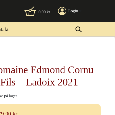
Login
0,00
kr.
takt
omaine Edmond Cornu
 Fils – Ladoix 2021
ke på lager
79,00
kr.