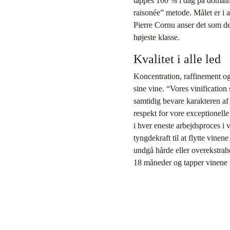
tappes 100 % i dag på domaine
raisonée” metode. Målet er i a
Pierre Cornu anser det som den
højeste klasse.
Kvalitet i alle led
Koncentration, raffinement og 
sine vine. “Vores vinification s
samtidig bevare karakteren af 
respekt for vore exceptionelle 
i hver eneste arbejdsproces i
tyngdekraft til at flytte vine
undgå hårde eller overekstrahe
18 måneder og tapper vinene u