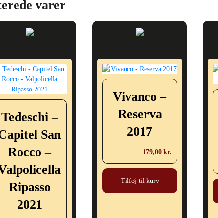
terede varer
Vivanco –
Reserva
Tedeschi –
2017
Capitel San
Rocco –
179,00
kr.
Valpolicella
Tilføj til kurv
Ripasso
2021