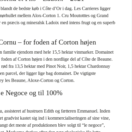
blandt de bedste køb i Côte d’Or i dag. Les Carrieres ligger
smørhullet mellem Alox-Corton 1. Cru Moutotttes og Grand
 en præcis og mineralsk Ladoix med intens frugt og en superb
rnu – for foden af Corton højen
familie ejendom med hele 15,5 hektar vinmarker. Domainet
r foden af Corton højen i den nordlige del af Côte de Beaune.
 rød fra 13,5 hektar med Pinot Noir, 1,5 hektar Chardonnay
 en parcel, der ligger lige bag domainet. De vigtigste
rey les Beaune, Aloxe-Corton og Corton.
 Le Negoce og til 100%
, assisteret af hustruen Edith og fætteren Emmanuel. Inden
et gradvist kastet sig ind i kommercialiseringen af sine vine,
langt det meste af produktionen blev solgt til “le negoce”,