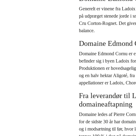
Generelt er vinene fra Ladoix 
på udpræget stenede jorde i 
Cru Corton-Rognet. Det giver
balance.
Domaine Edmond Co
Domaine Edmond Cornu er en 
befinder sig i byen Ladoix fo
Produktionen er hovedsagelig
og en halv hektar Aligoté, fra
appellationer er Ladoix, Cho
Fra leverandør til
domaineaftapning
Domaine ledes af Pierre Cornu
for de sidste 30 år har domain
og i modsætning til før, hvor 