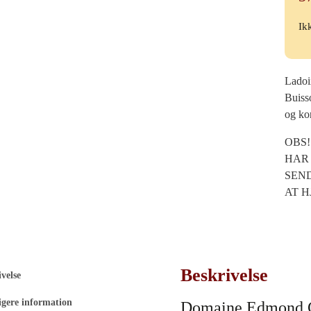
Ik
Ladoi
Buiss
og ko
OBS!
HAR 
SEND
AT H
Beskrivelse
velse
igere information
Domaine Edmond Co