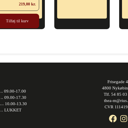
219,00
kr.
Tilføj til kurv
Frisegade 4
4800 Nykøbin
 09.00-17.00
Tlf. 54 85 03
09.00-17.30
thea-m@rius
10.00-13.30
CVR 111419
 LUKKET
Face
In