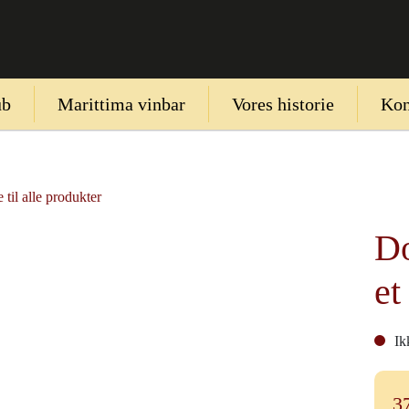
ub
Marittima vinbar
Vores historie
Kon
 til alle produkter
D
et
Ik
3