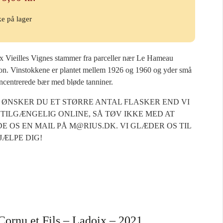
ke på lager
x Vieilles Vignes stammer fra parceller nær Le Hameau
on. Vinstokkene er plantet mellem 1926 og 1960 og yder små
ncentrerede bær med bløde tanniner.
 ØNSKER DU ET STØRRE ANTAL FLASKER END VI
TILGÆNGELIG ONLINE, SÅ TØV IKKE MED AT
E OS EN MAIL PÅ M@RIUS.DK. VI GLÆDER OS TIL
JÆLPE DIG!
rnu et Fils – Ladoix – 2021