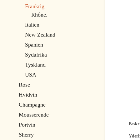
Frankrig
Rhône.
Italien
New Zealand
Spanien
Sydafrika
Tyskland
USA
Rose
Hvidvin
Champagne
Mousserende
Beskri
Portvin
Sherry
Yderl