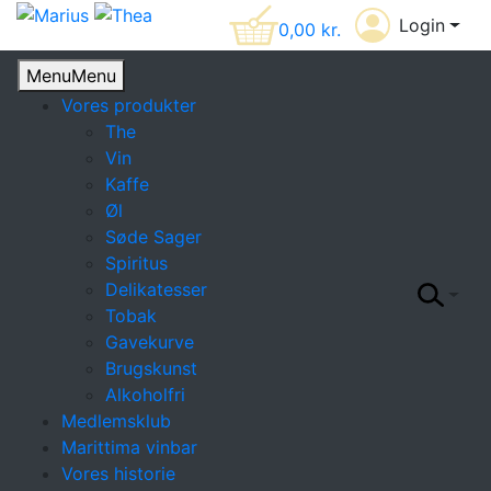
Login
0,00
kr.
Menu
Menu
Vores produkter
The
Vin
Kaffe
Øl
Søde Sager
Spiritus
Delikatesser
Tobak
Gavekurve
Brugskunst
Alkoholfri
Medlemsklub
Marittima vinbar
Vores historie