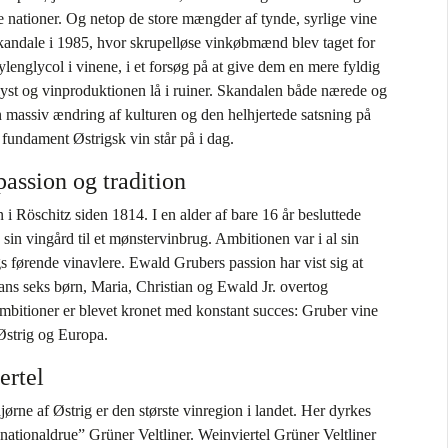
e nationer. Og netop de store mængder af tynde, syrlige vine
kandale i 1985, hvor skrupelløse vinkøbmænd blev taget for
hylenglycol i vinene, i et forsøg på at give dem en mere fyldig
yst og vinproduktionen lå i ruiner. Skandalen både nærede og
 massiv ændring af kulturen og den helhjertede satsning på
 fundament Østrigsk vin står på i dag.
assion og tradition
 i Röschitz siden 1814. I en alder af bare 16 år besluttede
sin vingård til et mønstervinbrug. Ambitionen var i al sin
gs førende vinavlere. Ewald Grubers passion har vist sig at
ans seks børn, Maria, Christian og Ewald Jr. overtog
mbitioner er blevet kronet med konstant succes: Gruber vine
 Østrig og Europa.
ertel
hjørne af Østrig er den største vinregion i landet. Her dyrkes
“nationaldrue” Grüner Veltliner. Weinviertel Grüner Veltliner