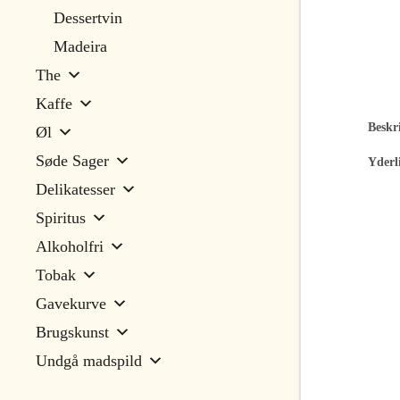
Dessertvin
Madeira
The
Kaffe
Beskri
Øl
Søde Sager
Yderl
Delikatesser
Spiritus
Alkoholfri
Tobak
Gavekurve
Brugskunst
Undgå madspild