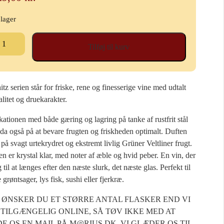
 lager
uber
Tilføj til kurv
schitz
üner
tliner
tz serien står for friske, rene og finesserige vine med udtalt
23
litet og druekarakter.
al
kationen med både gæring og lagring på tanke af rustfrit stål
 da også på at bevare frugten og friskheden optimalt. Duften
på svagt urtekrydret og ekstremt livlig Grüner Veltliner frugt.
 er krystal klar, med noter af æble og hvid peber. En vin, der
g til at længes efter den næste slurk, det næste glas. Perfekt til
grøntsager, lys fisk, sushi eller fjerkræ.
 ØNSKER DU ET STØRRE ANTAL FLASKER END VI
TILGÆNGELIG ONLINE, SÅ TØV IKKE MED AT
E OS EN MAIL PÅ M@RIUS.DK. VI GLÆDER OS TIL