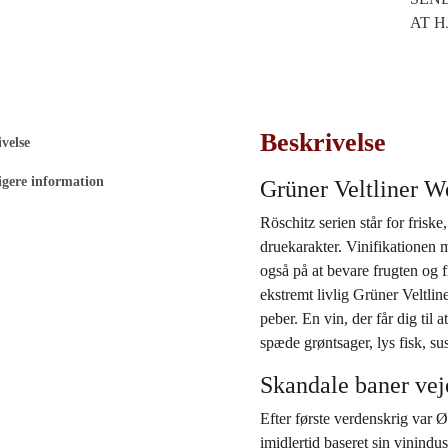
AT H
Beskrivelse
velse
igere information
Grüner Veltliner W
Röschitz serien står for friske
druekarakter. Vinifikationen m
også på at bevare frugten og 
ekstremt livlig Grüner Veltlin
peber. En vin, der får dig til 
spæde grøntsager, lys fisk, sus
Skandale baner veje
Efter første verdenskrig var Ø
imidlertid baseret sin vinindu