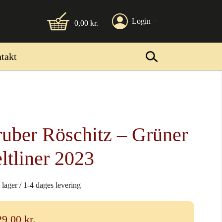
Login
0,00
kr.
takt
uber Röschitz – Grüner
ltliner 2023
 lager / 1-4 dages levering
29,00
kr.