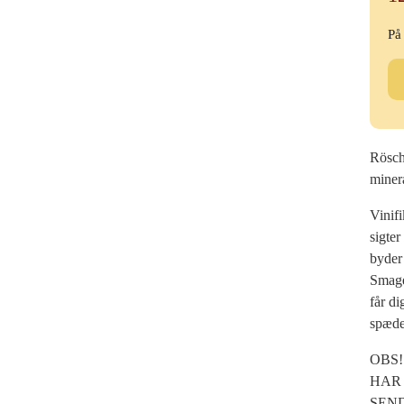
På
Gr
Rö
-
Gr
Vel
Röschi
20
minera
ant
Vinifi
sigter
byder 
Smagen
får di
spæde 
OBS!
HAR 
SEND