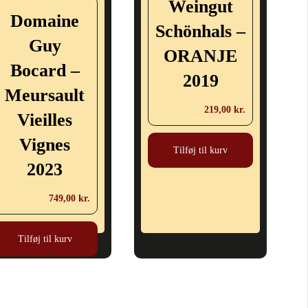
Weingut
Domaine
Schönhals –
Guy
ORANJE
Bocard –
2019
Meursault
219,00
kr.
Vieilles
Vignes
Tilføj til kurv
2023
749,00
kr.
Tilføj til kurv