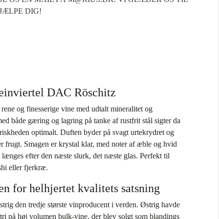
JÆLPE DIG!
einviertel DAC Röschitz
, rene og finesserige vine med udtalt mineralitet og
ed både gæring og lagring på tanke af rustfrit stål sigter da
friskheden optimalt. Duften byder på svagt urtekrydret og
er frugt. Smagen er krystal klar, med noter af æble og hvid
at længes efter den næste slurk, det næste glas. Perfekt til
hi eller fjerkræ.
n for helhjertet kvalitets satsning
strig den tredje største vinproducent i verden. Østrig havde
stri på høj volumen bulk-vine, der blev solgt som blandings