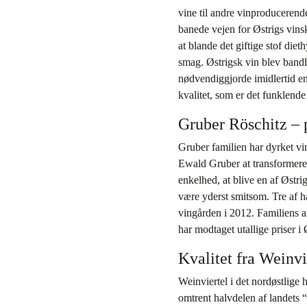
vine til andre vinproducerend
banede vejen for Østrigs vins
at blande det giftige stof diet
smag. Østrigsk vin blev bandl
nødvendiggjorde imidlertid en
kvalitet, som er det funklende
Gruber Röschitz – p
Gruber familien har dyrket vin
Ewald Gruber at transformere 
enkelhed, at blive en af Østri
være yderst smitsom. Tre af h
vingården i 2012. Familiens a
har modtaget utallige priser i
Kvalitet fra Weinvi
Weinviertel i det nordøstlige 
omtrent halvdelen af landets 