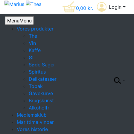
Login
0,00
kr.
Menu
Menu
Vores produkter
The
Vin
Kaffe
Øl
Søde Sager
Spiritus
Delikatesser
Tobak
Gavekurve
Brugskunst
Alkoholfri
Medlemsklub
Marittima vinbar
Vores historie