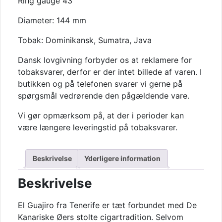
Ring gauge 43
25
stk
Diameter: 144 mm
antal
Tobak: Dominikansk, Sumatra, Java
Dansk lovgivning forbyder os at reklamere for
tobaksvarer, derfor er der intet billede af varen. I
butikken og på telefonen svarer vi gerne på
spørgsmål vedrørende den pågældende vare.
Vi gør opmærksom på, at der i perioder kan
være længere leveringstid på tobaksvarer.
Beskrivelse
Yderligere information
Beskrivelse
El Guajiro
fra
Tenerife
er tæt forbundet med De
Kanariske Øers stolte cigartradition. Selvom