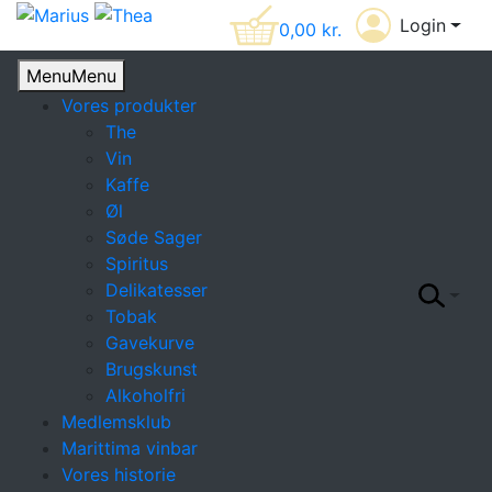
Login
0,00
kr.
Menu
Menu
Vores produkter
The
Vin
Kaffe
Øl
Søde Sager
Spiritus
Delikatesser
Tobak
Gavekurve
Brugskunst
Alkoholfri
Medlemsklub
Marittima vinbar
Vores historie