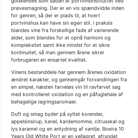
godkendes som sådan af portvinsinstituttet ved
prøvesmagning. Der er en vis spændvidde inden
for genren, så der er plads til, at hvert
portvinshus kan have sin egen stil. I praksis
blandes vine fra forskellige fade af varierende
alder, som blandes for at opnå harmoni og
kompleksitet samt ikke mindst for at sikre
kontinuitet, så man gennem årene sikrer
forbrugeren en ensartet kvalitet.
Vinens bestanddele har gennem årenes oxidation
ændret karakter, og gennemgår forvandlingen fra
en simpel, næsten farveløs vin til ravfarvet sag
med kontrolleret oxidation og en påfuglehale af
behagelige lagringsaromaer.
Duft og smag byder på syltet korender,
appelsinsirup, kanel, kardemomme, citrusskal og
lys karamel og en antydning af vanilje. Boeira 10
Years Old White Port er en vellagret, afrundet