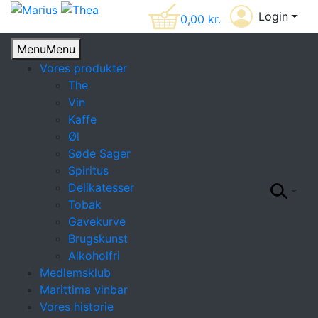
Login
0,00
kr.
Menu
Menu
Vores produkter
The
Vin
Kaffe
Øl
Søde Sager
Spiritus
Delikatesser
Tobak
Gavekurve
Brugskunst
Alkoholfri
Medlemsklub
Marittima vinbar
Vores historie