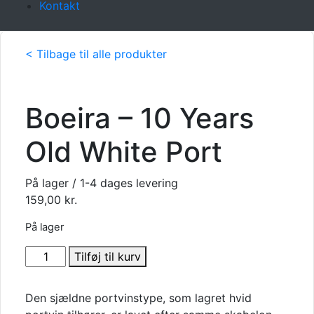
Kontakt
< Tilbage til alle produkter
Boeira – 10 Years
Old White Port
På lager / 1-4 dages levering
159,00
kr.
På lager
Boeira
Tilføj til kurv
-
10
Den sjældne portvinstype, som lagret hvid
Years