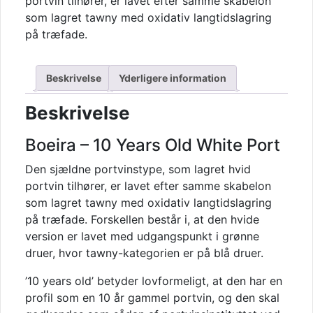
portvin tilhører, er lavet efter samme skabelon
Old
som lagret tawny med oxidativ langtidslagring
White
på træfade.
Port
antal
Beskrivelse
Yderligere information
Beskrivelse
Boeira – 10 Years Old White Port
Den sjældne portvinstype, som lagret hvid
portvin tilhører, er lavet efter samme skabelon
som lagret tawny med oxidativ langtidslagring
på træfade. Forskellen består i, at den hvide
version er lavet med udgangspunkt i grønne
druer, hvor tawny-kategorien er på blå druer.
’10 years old’ betyder lovformeligt, at den har en
profil som en 10 år gammel portvin, og den skal