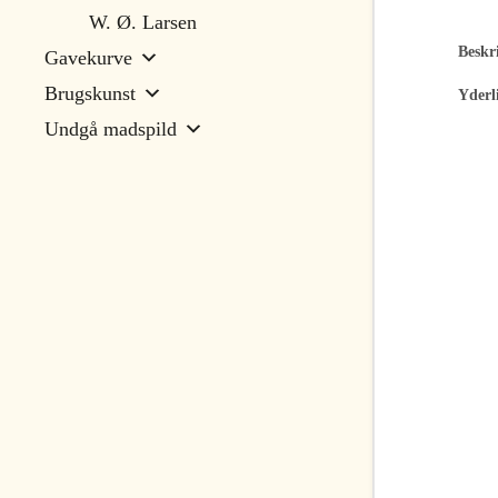
W. Ø. Larsen
Beskri
Gavekurve
Brugskunst
Yderl
Undgå madspild