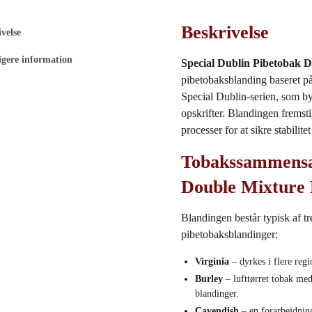
Beskrivelse
velse
igere information
Special Dublin Pibetobak D
pibetobaksblanding baseret på
Special Dublin‑serien, som by
opskrifter. Blandingen fremst
processer for at sikre stabilite
Tobakssammensæt
Double Mixture
Blandingen består typisk af t
pibetobaksblandinger:
Virginia
– dyrkes i flere reg
Burley
– lufttørret tobak med 
blandinger.
Cavendish
– en forarbejdning