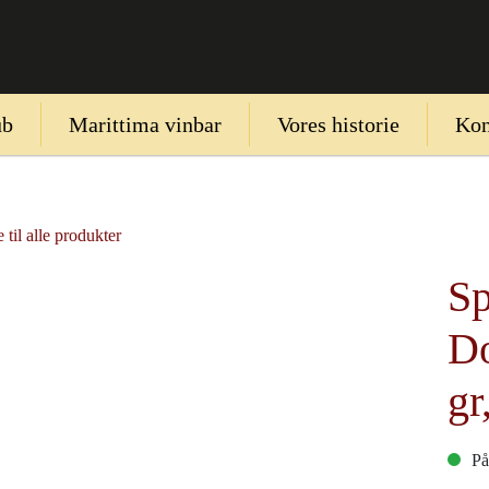
ub
Marittima vinbar
Vores historie
Kon
 til alle produkter
Sp
Do
gr
På