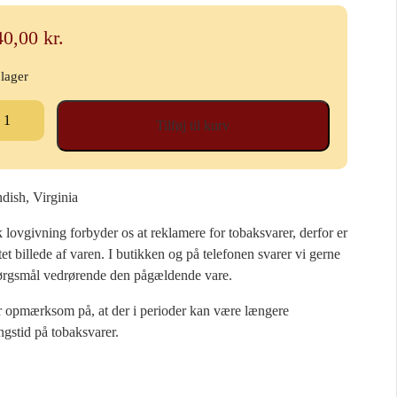
40,00
kr.
 lager
ecial
Tilføj til kurv
blin
betobak,
uble
xture
dish, Virginia
d,
lovgivning forbyder os at reklamere for tobaksvarer, derfor er
tet billede af varen. I butikken og på telefonen svarer vi gerne
ørgsmål vedrørende den pågældende vare.
ng
al
r opmærksom på, at der i perioder kan være længere
ngstid på tobaksvarer.