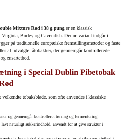
ouble Mixture Rød i 38 g pung
er en klassisk
 Virginia, Burley og Cavendish. Denne variant indgår i
gger på traditionelle europæiske fremstillingsmetoder og faste
illes af udvalgte råtobakker, der gennemgår kontrollerede
t og ensartethed.
ning i Special Dublin Pibetobak
 Rød
re velkendte tobaksblade, som ofte anvendes i klassiske
ioner og gennemgår kontrolleret tørring og fermentering.
lavt naturligt sukkerindhold, anvendt for at give struktur i
smetode, hvor tobak dampes og presses for at sikre ensartethed i