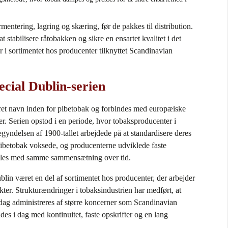
ntering, lagring og skæring, før de pakkes til distribution.
at stabilisere råtobakken og sikre en ensartet kvalitet i det
r i sortimentet hos producenter tilknyttet Scandinavian
ecial Dublin‑serien
eret navn inden for pibetobak og forbindes med europæiske
er. Serien opstod i en periode, hvor tobaksproducenter i
egyndelsen af 1900‑tallet arbejdede på at standardisere deres
pibetobak voksede, og producenterne udviklede faste
illes med samme sammensætning over tid.
in været en del af sortimentet hos producenter, der arbejder
ter. Strukturændringer i tobaksindustrien har medført, at
dag administreres af større koncerner som Scandinavian
es i dag med kontinuitet, faste opskrifter og en lang