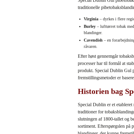
Special Dublin Gul pibetobak 
traditionelle pibetobaksblandi
Virginia
– dyrkes i flere reg
Burley
– lufttørret tobak med 
blandinger.
Cavendish
– en forarbejdning
råvaren.
Efter høst gennemgår tobaksb
processer har til formål at sta
produkt. Special Dublin Gul p
fremstillingsmetoder er basere
Historien bag Sp
Special Dublin er et etablere
traditioner for tobaksblanding
slutningen af 1800‑tallet og b
sortiment. Efterspørgslen på 
blandinger, der kunne fremst