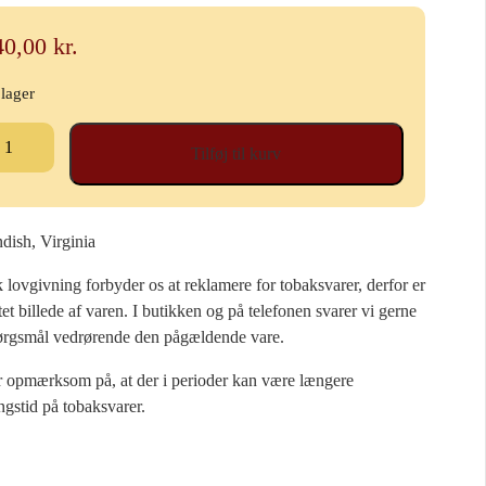
40,00
kr.
 lager
ecial
Tilføj til kurv
blin
l
betobak,
xture,
dish, Virginia
lovgivning forbyder os at reklamere for tobaksvarer, derfor er
tet billede af varen. I butikken og på telefonen svarer vi gerne
ng
ørgsmål vedrørende den pågældende vare.
al
r opmærksom på, at der i perioder kan være længere
ngstid på tobaksvarer.