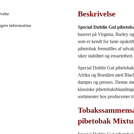
Beskrivelse
velse
igere information
Special Dublin Gul pibetob
baseret på Virginia, Burley o
som er kendt for faste opskrif
pibetobak fremstilles af udval
sikre stabilitet og ensartethed.
Special Dublin Gul pibetobak
Afrika og Brasilien med Blac
dampes og presses. Denne meto
klassiske pibetobaksblandinge
sortimenter hos producenter 
Tobakssammensæt
pibetobak Mixtu