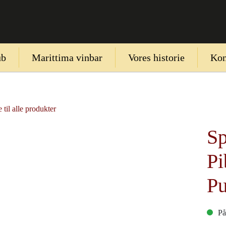
ub
Marittima vinbar
Vores historie
Kon
 til alle produkter
Sp
Pi
P
På