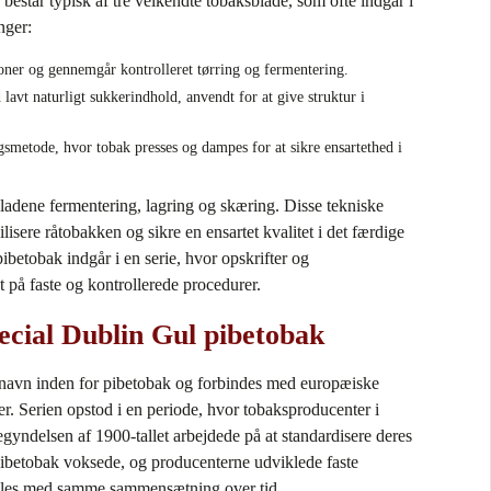
består typisk af tre velkendte tobaksblade, som ofte indgår i
nger:
ioner og gennemgår kontrolleret tørring og fermentering.
lavt naturligt sukkerindhold, anvendt for at give struktur i
smetode, hvor tobak presses og dampes for at sikre ensartethed i
ladene fermentering, lagring og skæring. Disse tekniske
bilisere råtobakken og sikre en ensartet kvalitet i det færdige
ibetobak indgår i en serie, hvor opskrifter og
t på faste og kontrollerede procedurer.
ecial Dublin Gul pibetobak
t navn inden for pibetobak og forbindes med europæiske
er. Serien opstod i en periode, hvor tobaksproducenter i
egyndelsen af 1900‑tallet arbejdede på at standardisere deres
pibetobak voksede, og producenterne udviklede faste
illes med samme sammensætning over tid.