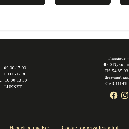
Frisegade 4
4800 Nykøbin
 09.00-17.00
Tlf. 54 85 03
09.00-17.30
thea-m@rius
10.00-13.30
CVR 111419
 LUKKET
Face
In
Handelsbetingelser
Cookie- og privatlivspolitik