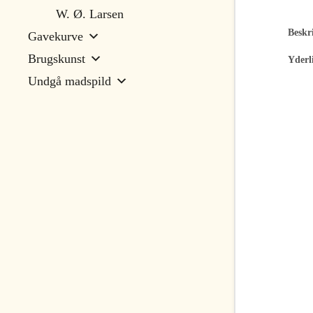
W. Ø. Larsen
Beskri
Gavekurve
Brugskunst
Yderl
Undgå madspild