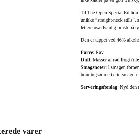
ikke kalder på en god whisky
Til The Open Special Edition
unikke ”straight-neck stills”,
lettere usædvanlig finish på r
Den er tappet ved 46% alkohol
Farve
: Rav.
Duft
: Masser af rød frugt (ri
Smagsnoter
: I smagen forne
honningsødme i eftersmagen. M
Serveringsforslag
: Nyd den r
terede varer