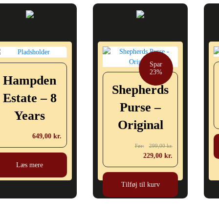
Spar
23%
Hampden
Shepherds
Estate – 8
Purse –
Years
Original
649,00
kr.
Den
299,00
kr.
oprindelige
Den
229,00
kr.
Læs mere
pris
aktuelle
var:
pris
Tilføj til kurv
299,00 kr..
er:
229,00 kr..