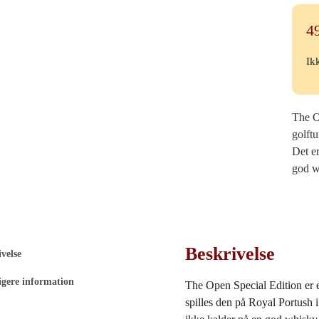
4
Ik
The O
golftu
Det er
god w
Beskrivelse
velse
igere information
The Open Special Edition er e
spilles den på Royal Portush 