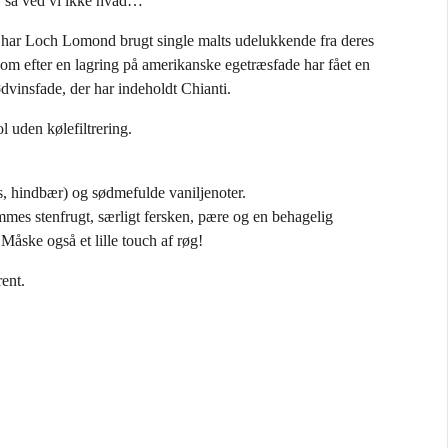
, så ved vi ikke hvad…
 har Loch Lomond brugt single malts udelukkende fra deres
 som efter en lagring på amerikanske egetræsfade har fået en
ødvinsfade, der har indeholdt Chianti.
 uden kølefiltrering.
bs, hindbær) og sødmefulde vaniljenoter.
mmes stenfrugt, særligt fersken, pære og en behagelig
åske også et lille touch af røg!
ent.