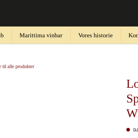
ub
Marittima vinbar
Vores historie
Kon
 til alle produkter
L
Sp
W
Ik