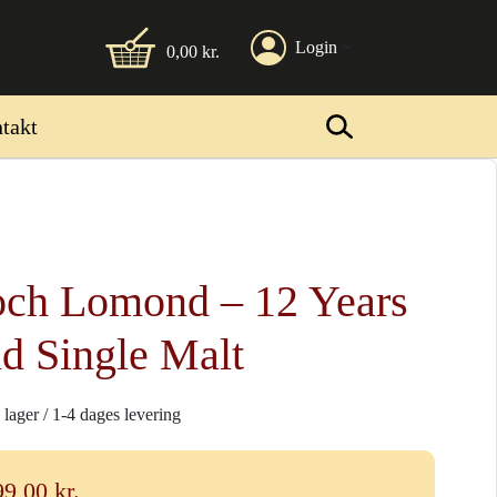
Login
0,00
kr.
takt
ch Lomond – 12 Years
d Single Malt
 lager / 1-4 dages levering
99,00
kr.