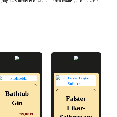
agring. Destilleriet er opkaldt efter den lokale sø, som leverer
Bathtub
Falster
Gin
Likør-
399,00
kr.