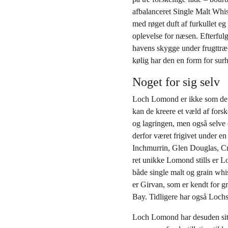
afbalanceret Single Malt Whis
med røget duft af furkullet eg
oplevelse for næsen. Efterfulg
havens skygge under frugttræe
kølig har den en form for sur
Noget for sig selv
Loch Lomond er ikke som de an
kan de kreere et væld af forsk
og lagringen, men også selve
derfor været frigivet under e
Inchmurrin, Glen Douglas, Cr
ret unikke Lomond stills er Lo
både single malt og grain whi
er Girvan, som er kendt for g
Bay. Tidligere har også Loch
Loch Lomond har desuden sit e