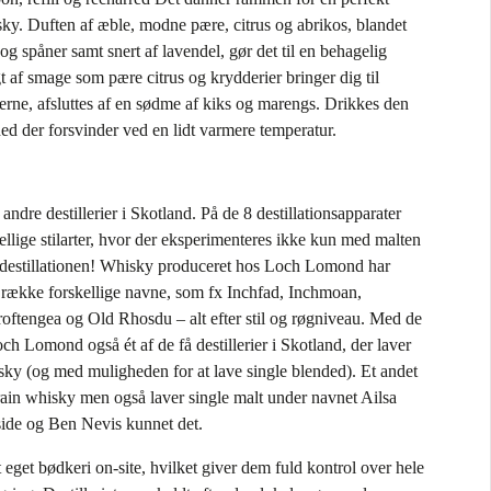
ky. Duften af æble, modne pære, citrus og abrikos, blandet
 og spåner samt snert af lavendel, gør det til en behagelig
t af smage som pære citrus og krydderier bringer dig til
rne, afsluttes af en sødme af kiks og marengs. Drikkes den
hed der forsvinder ved en lidt varmere temperatur.
dre destillerier i Skotland. På de 8 destillationsapparater
ellige stilarter, hvor der eksperimenteres ikke kun med malten
 destillationen! Whisky produceret hos Loch Lomond har
n række forskellige navne, som fx Inchfad, Inchmoan,
oftengea og Old Rhosdu – alt efter stil og røgniveau. Med de
ch Lomond også ét af de få destillerier i Skotland, der laver
sky (og med muligheden for at lave single blended). Et andet
rain whisky men også laver single malt under navnet Ailsa
side og Ben Nevis kunnet det.
get bødkeri on-site, hvilket giver dem fuld kontrol over hele