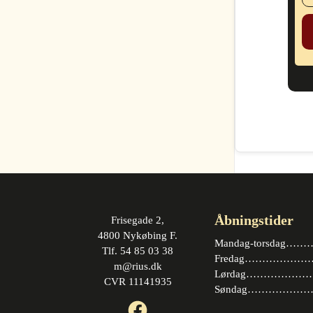
Åbningstider
Frisegade 2,
4800 Nykøbing F.
Mandag-torsdag……….
Tlf. 54 85 03 38
Fredag…………………. 
m@rius.dk
Lørdag…………………. 
CVR 11141935
Søndag…………………
Facebook