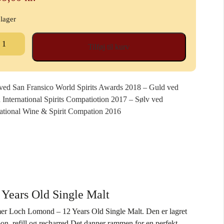
 lager
ch
Tilføj til kurv
mond
ars
ved San Fransico World Spirits Awards 2018 – Guld ved
d
n International Spirits Compatiotion 2017 – Sølv ved
ngle
national Wine & Spirit Compation 2016
lt
al
Years Old Single Malt
er Loch Lomond – 12 Years Old Single Malt. Den er lagret
bon, refill og recharred Det danner rammen for en perfekt