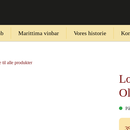
ub
Marittima vinbar
Vores historie
Kon
 til alle produkter
Lo
Ol
På
3