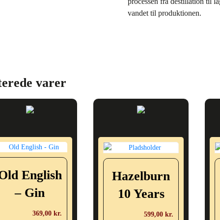
processen fra destillation til l
vandet til produktionen.
terede varer
Old English
Hazelburn
– Gin
10 Years
369,00
kr.
599,00
kr.