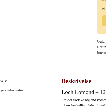
På
Lo
Lo
-
12
Ye
Guld 
Ol
Berli
Si
Inter
Ma
ant
Beskrivelse
velse
igere information
Loch Lomond – 12 
Fra det skotske højland komm
på tre forskellige fade – bour