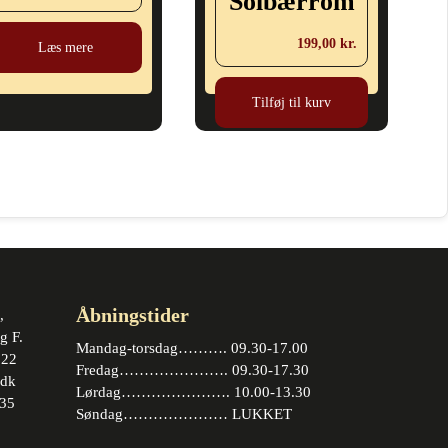
Solbærrom
199,00
kr.
Læs mere
Tilføj til kurv
Åbningstider
,
g F.
Mandag-torsdag………. 09.30-17.00
 22
Fredag…………………. 09.30-17.30
.dk
Lørdag…………………. 10.00-13.30
35
Søndag………………… LUKKET
book
stagram