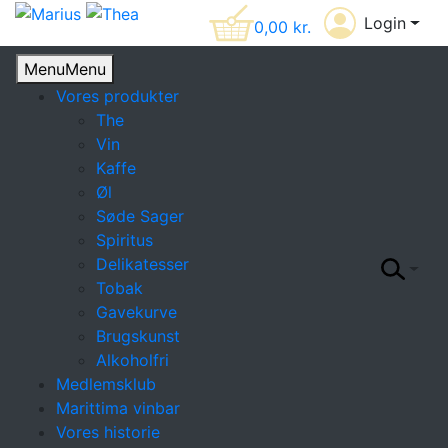
Login
0,00
kr.
Menu
Menu
Vores produkter
The
Vin
Kaffe
Øl
Søde Sager
Spiritus
Delikatesser
Tobak
Gavekurve
Brugskunst
Alkoholfri
Medlemsklub
Marittima vinbar
Vores historie