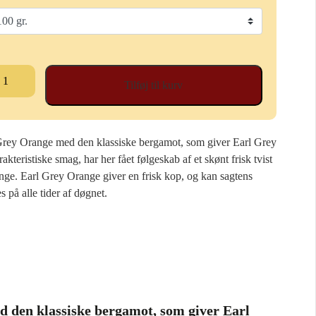
til
245,00 kr.
rl
Tilføj til kurv
ey
ange
al
Grey Orange med den klassiske bergamot, som giver Earl Grey
rakteristiske smag, har her fået følgeskab af et skønt frisk tvist
ange. Earl Grey Orange giver en frisk kop, og kan sagtens
s på alle tider af døgnet.
 den klassiske bergamot, som giver Earl