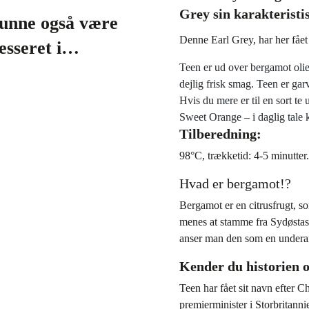
Grey sin karakteristi
unne også være
Denne Earl Grey, har her fået 
resseret i…
Teen er ud over bergamot olie
dejlig frisk smag. Teen er gar
Hvis du mere er til en sort t
Sweet Orange – i daglig tale
Tilberedning:
98°C, trækketid: 4-5 minutter
Hvad er bergamot!?
Bergamot er en citrusfrugt, s
menes at stamme fra Sydøstas
anser man den som en underar
Kender du historien
Teen har fået sit navn efter 
premierminister i Storbritanni