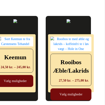
Keemun
Rooibos
Prisinterval:
24,50
kr.
–
245,00
kr.
Æble/Lakrids
24,50 kr.
Dette
til
vare
Prisinterva
27,50
kr.
–
275,00
kr.
Vælg muligheder
245,00 kr.
har
27,50 kr.
Dette
flere
til
vare
Vælg muligheder
varianter.
275,00 kr.
har
Mulighederne
flere
kan