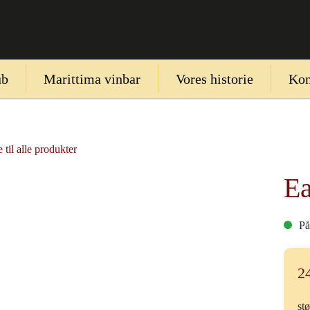
ub
Marittima vinbar
Vores historie
Kon
 til alle produkter
Ea
På
2
stø