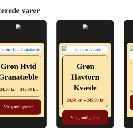
varianter.
varianter.
Mulighederne
Mulighederne
terede varer
kan
kan
vælges
vælges
på
på
varesiden
varesiden
Grøn Hvid
Grøn
Granatæble
Havtorn
Kvæde
Prisinterval:
24,50
kr.
–
245,00
kr.
24,50 kr.
Dette
Prisinterval:
24,50
kr.
–
245,00
kr.
til
vare
24,50 kr.
Vælg muligheder
245,00 kr.
Dette
har
til
vare
Vælg muligheder
flere
245,00 kr.
har
varianter.
flere
Mulighederne