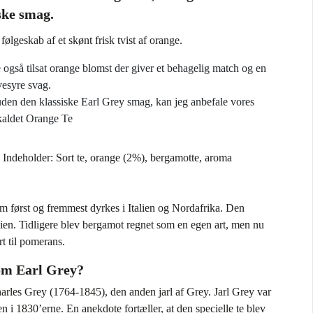
ske smag.
følgeskab af et skønt frisk tvist af orange.
 også tilsat orange blomst der giver et behagelig match og en
vesyre svag.
e uden den klassiske Earl Grey smag, kan jeg anbefale vores
 kaldet Orange Te
. Indeholder: Sort te, orange (2%), bergamotte, aroma
om først og fremmest dyrkes i Italien og Nordafrika. Den
ien. Tidligere blev bergamot regnet som en egen art, men nu
t til pomerans.
 om Earl Grey?
Charles Grey (1764-1845), den anden jarl af Grey. Jarl Grey var
en i 1830’erne. En anekdote fortæller, at den specielle te blev