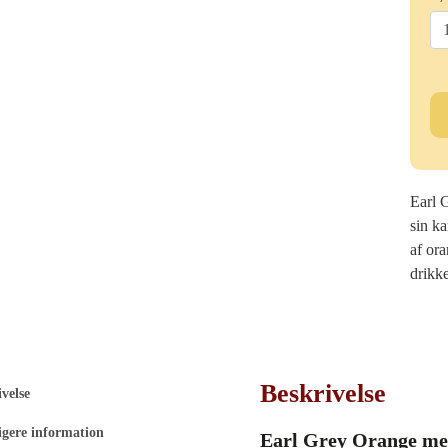
Ea
Gr
Or
ant
Earl 
sin ka
af or
drikke
Beskrivelse
velse
igere information
Earl Grey Orange med