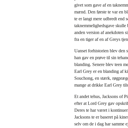
givet som gave af en taknemme
mænd. Den første te var en bl
te er langt mere udbredt end s
taknemmelighedsgave skulle b
anden version af anekdoten sig
fra en tiger af en af Greys tjen
Uanset forhistorien blev den s
han gav en prøve til sin teha
blanding. Senere blev teen m
Earl Grey er en blanding af ki
Souchong, en stærk, røgpræget
mange at drikke Earl Grey tils
Et andet tehus, Jacksons of Pi
efter at Lord Grey gav opskrif
Deres te har været i kontinuer
Jacksons te er baseret på kin
selv om de i dag har samme ej