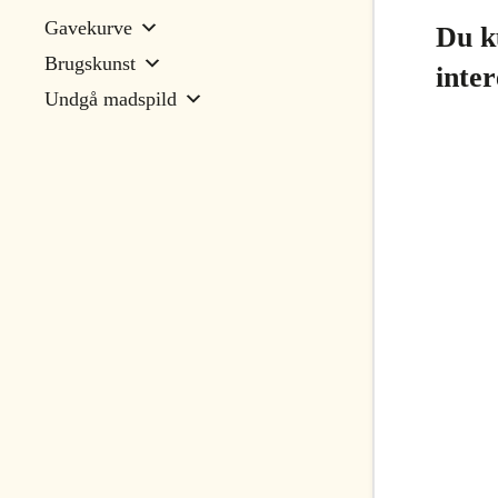
Gavekurve
Du k
Brugskunst
inte
Undgå madspild