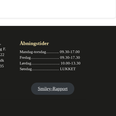
varianter.
vælges
Mulighede
på
kan
varesiden
vælges
på
varesiden
Åbningstider
,
g F.
Mandag-torsdag………. 09.30-17.00
 22
Fredag…………………. 09.30-17.30
.dk
Lørdag…………………. 10.00-13.30
35
Søndag………………… LUKKET
book
stagram
Smiley-Rapport