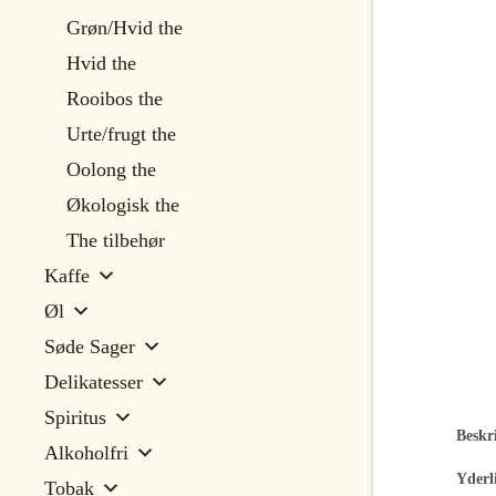
Grøn/Hvid the
Hvid the
Rooibos the
Urte/frugt the
Oolong the
Økologisk the
The tilbehør
Kaffe
Øl
Søde Sager
Delikatesser
Spiritus
Beskri
Alkoholfri
Yderl
Tobak