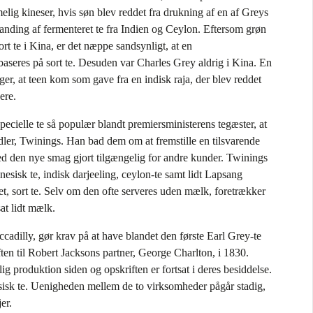
lig kineser, hvis søn blev reddet fra drukning af en af Greys
anding af fermenteret te fra Indien og Ceylon. Eftersom grøn
ort te i Kina, er det næppe sandsynligt, at en
aseres på sort te. Desuden var Charles Grey aldrig i Kina. En
er, at teen kom som gave fra en indisk raja, der blev reddet
ere.
pecielle te så populær blandt premiersministerens tegæster, at
ndler, Twinings. Han bad dem om at fremstille en tilsvarende
ed den nye smag gjort tilgængelig for andre kunder. Twinings
nesisk te, indisk darjeeling, ceylon-te samt lidt Lapsang
, sort te. Selv om den ofte serveres uden mælk, foretrækker
at lidt mælk.
ccadilly, gør krav på at have blandet den første Earl Grey-te
ten til Robert Jacksons partner, George Charlton, i 1830.
lig produktion siden og opskriften er fortsat i deres besiddelse.
esisk te. Uenigheden mellem de to virksomheder pågår stadig,
er.