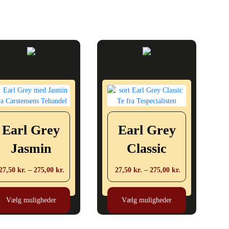
Earl Grey
Earl Grey
Jasmin
Classic
Prisinterval:
Prisinterval:
27,50
kr.
–
275,00
kr.
27,50
kr.
–
275,00
kr.
27,50 kr.
27,50 kr.
Dette
Dette
til
til
vare
vare
Vælg muligheder
Vælg muligheder
275,00 kr.
275,00 kr.
har
har
flere
flere