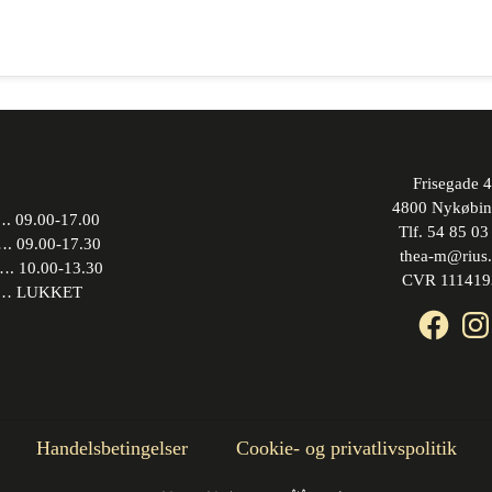
varianter.
kan
Mulighederne
vælges
kan
på
vælges
varesiden
på
varesiden
Frisegade 4
4800 Nykøbin
 09.00-17.00
Tlf. 54 85 03
09.00-17.30
thea-m@rius
10.00-13.30
CVR 111419
 LUKKET
Face
In
Handelsbetingelser
Cookie- og privatlivspolitik