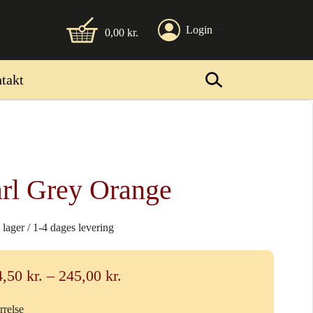
Login
0,00
kr.
takt
rl Grey Orange
 lager / 1-4 dages levering
Prisinterval:
4,50
kr.
–
245,00
kr.
24,50 kr.
rrelse