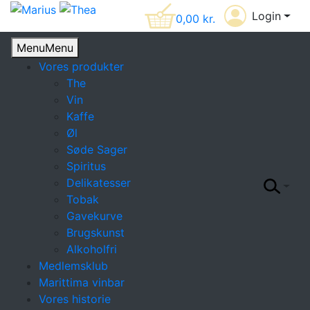
Login
0,00
kr.
Menu
Menu
Vores produkter
The
Vin
Kaffe
Øl
Søde Sager
Spiritus
Delikatesser
Tobak
Gavekurve
Brugskunst
Alkoholfri
Medlemsklub
Marittima vinbar
Vores historie