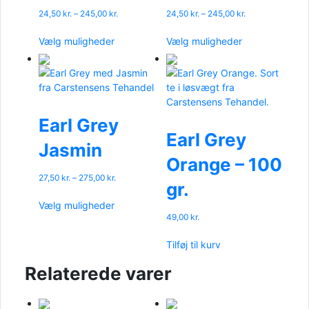
Prisinterval:
Prisinterval:
24,50
kr.
–
245,00
kr.
24,50
kr.
–
245,00
kr.
24,50 kr.
24,50 kr.
Dette
Dette
til
til
Vælg muligheder
Vælg muligheder
vare
vare
245,00 kr.
245,00 kr.
har
har
flere
flere
varianter.
varianter.
Mulighederne
Mulighederne
kan
kan
Earl Grey
vælges
vælges
Earl Grey
Jasmin
på
på
Orange – 100
varesiden
varesiden
Prisinterval:
27,50
kr.
–
275,00
kr.
gr.
27,50 kr.
Dette
til
Vælg muligheder
vare
275,00 kr.
49,00
kr.
har
flere
Tilføj til kurv
varianter.
Mulighederne
Relaterede varer
kan
vælges