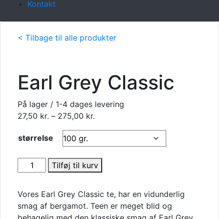
Kontakt
< Tilbage til alle produkter
Earl Grey Classic
På lager / 1-4 dages levering
Prisinterval:
27,50
kr.
–
275,00
kr.
27,50 kr.
størrelse
til
275,00 kr.
Earl
Tilføj til kurv
Grey
Classic
Vores Earl Grey Classic te, har en vidunderlig
antal
smag af bergamot. Teen er meget blid og
behagelig med den klassiske smag af Earl Grey,