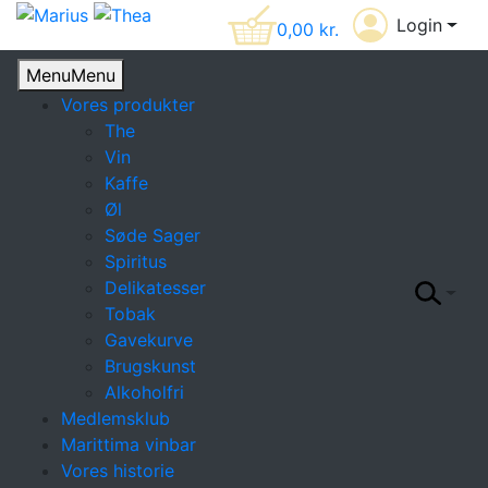
Login
0,00
kr.
Menu
Menu
Vores produkter
The
Vin
Kaffe
Øl
Søde Sager
Spiritus
Delikatesser
Tobak
Gavekurve
Brugskunst
Alkoholfri
Medlemsklub
Marittima vinbar
Vores historie