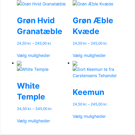
på
varesiden
Grøn Hvid
Grøn Æble
Granatæble
Kvæde
Prisinterval:
Prisinterval:
24,50
kr.
–
245,00
kr.
24,50
kr.
–
245,00
kr.
24,50 kr.
24,50 kr.
Dette
Dette
til
til
Vælg muligheder
Vælg muligheder
vare
vare
245,00 kr.
245,00 kr.
har
har
flere
flere
varianter.
varianter.
Mulighederne
Mulighederne
White
kan
kan
Keemun
Temple
vælges
vælges
på
på
Prisinterval:
24,50
kr.
–
245,00
kr.
varesiden
varesiden
Prisinterval:
34,50
kr.
–
345,00
kr.
24,50 kr.
Dette
34,50 kr.
til
Dette
Vælg muligheder
vare
til
245,00 kr.
Vælg muligheder
vare
har
345,00 kr.
har
flere