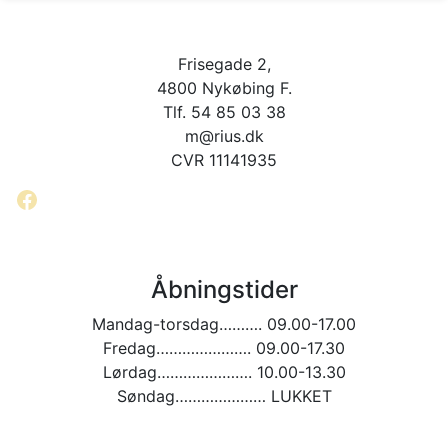
flere
varianter.
varianter.
Mulighederne
Mulighederne
kan
Frisegade 2,
kan
vælges
vælges
4800 Nykøbing F.
på
på
Tlf. 54 85 03 38
varesiden
varesiden
m@rius.dk
CVR 11141935
Facebook
Åbningstider
Mandag-torsdag………. 09.00-17.00
Fredag…………………. 09.00-17.30
Lørdag…………………. 10.00-13.30
Søndag………………… LUKKET