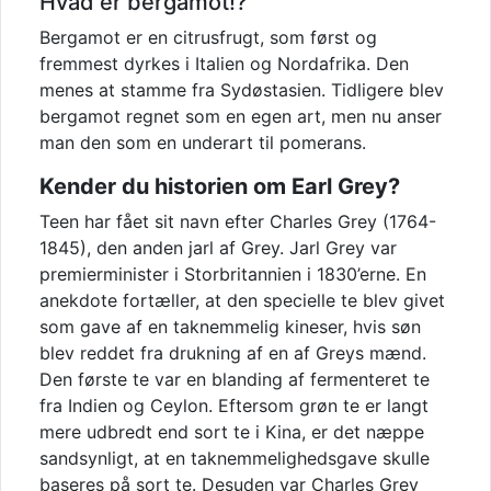
Hvad er bergamot!?
Bergamot er en citrusfrugt, som først og
fremmest dyrkes i Italien og Nordafrika. Den
menes at stamme fra Sydøstasien. Tidligere blev
bergamot regnet som en egen art, men nu anser
man den som en underart til pomerans.
Kender du historien om Earl Grey?
Teen har fået sit navn efter Charles Grey (1764-
1845), den anden jarl af Grey. Jarl Grey var
premierminister i Storbritannien i 1830’erne. En
anekdote fortæller, at den specielle te blev givet
som gave af en taknemmelig kineser, hvis søn
blev reddet fra drukning af en af Greys mænd.
Den første te var en blanding af fermenteret te
fra Indien og Ceylon. Eftersom grøn te er langt
mere udbredt end sort te i Kina, er det næppe
sandsynligt, at en taknemmelighedsgave skulle
baseres på sort te. Desuden var Charles Grey