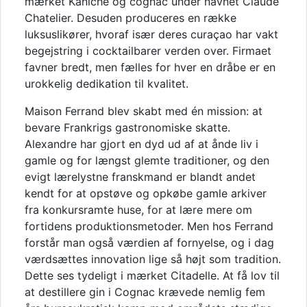
mærket Kaniché og cognac under navnet Claude
Chatelier. Desuden produceres en række
luksuslikører, hvoraf især deres curaçao har vakt
begejstring i cocktailbarer verden over. Firmaet
favner bredt, men fælles for hver en dråbe er en
urokkelig dedikation til kvalitet.
Maison Ferrand blev skabt med én mission: at
bevare Frankrigs gastronomiske skatte.
Alexandre har gjort en dyd ud af at ånde liv i
gamle og for længst glemte traditioner, og den
evigt lærelystne franskmand er blandt andet
kendt for at opstøve og opkøbe gamle arkiver
fra konkursramte huse, for at lære mere om
fortidens produktionsmetoder. Men hos Ferrand
forstår man også værdien af fornyelse, og i dag
værdsættes innovation lige så højt som tradition.
Dette ses tydeligt i mærket Citadelle. At få lov til
at destillere gin i Cognac krævede nemlig fem