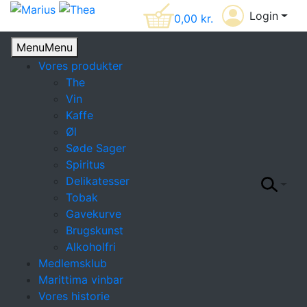
Login
0,00
kr.
Menu
Menu
Vores produkter
The
Vin
Kaffe
Øl
Søde Sager
Spiritus
Delikatesser
Tobak
Gavekurve
Brugskunst
Alkoholfri
Medlemsklub
Marittima vinbar
Vores historie