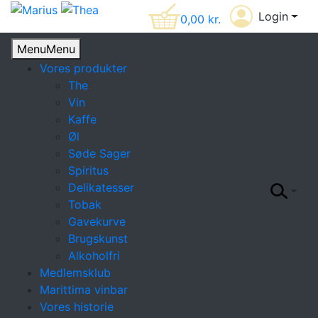
Login
0,00
kr.
Menu
Menu
Vores produkter
The
Vin
Kaffe
Øl
Søde Sager
Spiritus
Delikatesser
Tobak
Gavekurve
Brugskunst
Alkoholfri
Medlemsklub
Marittima vinbar
Vores historie