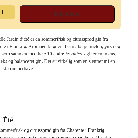
adelle
Tilføj til kurv
din
Été
al
lle Jardin d’été er en sommerfrisk og citrussprød gin fra
nte i Frankrig. Aromaen bugner af cantaloupe-melon, yuzu og
n, som sammen med hele 19 andre
botanicals
giver en intens,
eks og balanceret gin. Det
er
virkelig som en slentretur i en
ansk sommerhave!
d’Été
 sommerfrisk og citrussprød gin fra Charente i Frankrig.
e-melon, yuzu og citron, som sammen med hele 19 andre