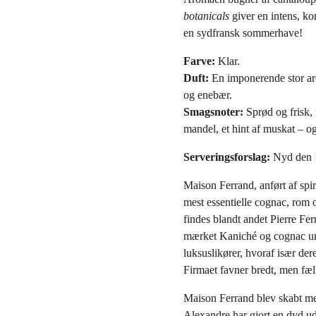
botanicals
giver en intens, k
en sydfransk sommerhave!
Farve:
Klar.
Duft:
En imponerende stor aro
og enebær.
Smagsnoter:
Sprød og frisk,
mandel, et hint af muskat – og
Serveringsforslag:
Nyd den 1
Maison Ferrand, anført af spi
mest essentielle cognac, rom 
findes blandt andet Pierre F
mærket Kaniché og cognac un
luksuslikører, hvoraf især der
Firmaet favner bredt, men fæll
Maison Ferrand blev skabt me
Alexandre har gjort en dyd ud 