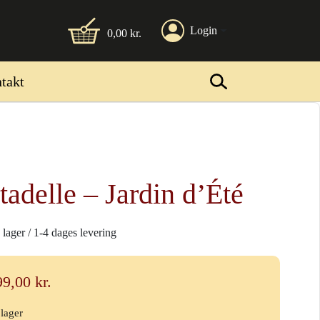
Login
0,00
kr.
takt
tadelle – Jardin d’Été
 lager / 1-4 dages levering
99,00
kr.
 lager