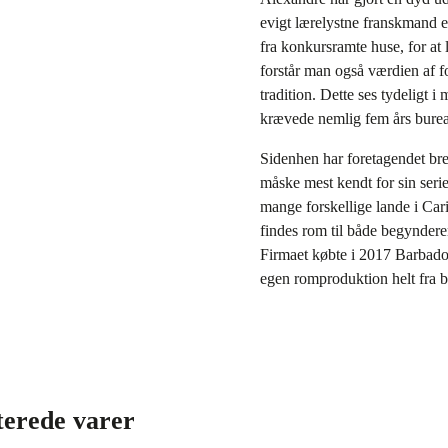
evigt lærelystne franskmand e
fra konkursramte huse, for a
forstår man også værdien af f
tradition. Dette ses tydeligt 
krævede nemlig fem års burea
Sidenhen har foretagendet bre
måske mest kendt for sin ser
mange forskellige lande i Cari
findes rom til både begyndere
Firmaet købte i 2017 Barbados
egen romproduktion helt fra 
terede varer