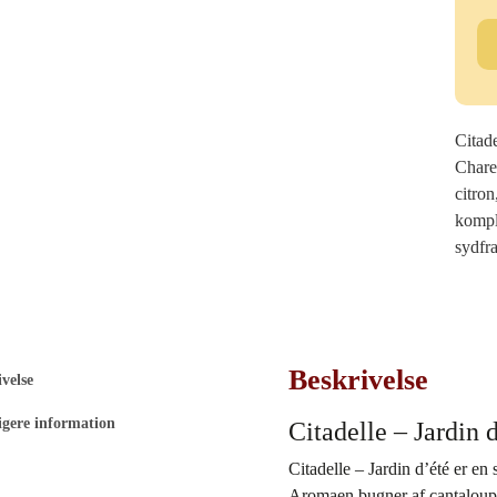
Cit
-
Jar
d'
ant
Citade
Chare
citro
kompl
sydfr
Beskrivelse
velse
igere information
Citadelle – Jardin 
Citadelle – Jardin d’été er en
Aromaen bugner af cantaloup