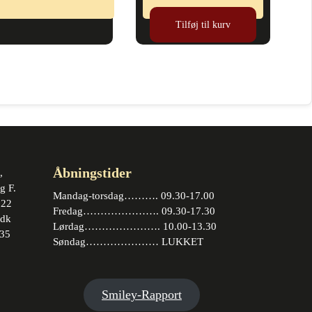
Tilføj til kurv
Åbningstider
,
g F.
Mandag-torsdag………. 09.30-17.00
 22
Fredag…………………. 09.30-17.30
.dk
Lørdag…………………. 10.00-13.30
35
Søndag………………… LUKKET
book
stagram
Smiley-Rapport