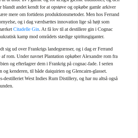
r blandt andet kendt for at opstøve og opkøbe gamle arkiver
t lære mere om fortidens produktionsmetoder. Men hos Ferrand
ornyelse, og i dag værdsættes innovation lige så højt som
i mærket
Citadelle Gin
. At få lov til at destillere gin i Cognac
ukratisk kamp mod områdets stædige spiritusgiganter.
dt sig ud over Frankrigs landegrænser, og i dag er Ferrand
ie af rom. Under navnet Plantation opkøber Alexandre rom fra
bien og efterlagrer dem i Frankrig på cognac-fade. I serien
n og kenderen, til både daiquirien og Glencairn-glasset.
-destilleriet West Indies Rum Distillery, og har nu altså også
bunden.