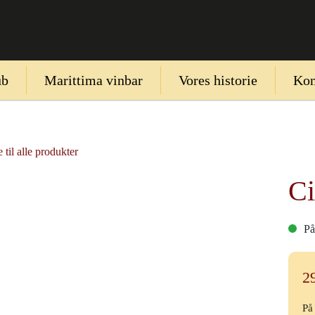
ub
Marittima vinbar
Vores historie
Kon
 til alle produkter
Ci
På
2
På