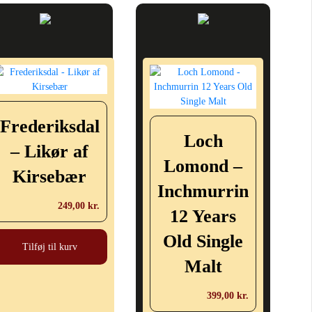
Frederiksdal
Loch
– Likør af
Lomond –
Kirsebær
Inchmurrin
249,00
kr.
12 Years
Old Single
Tilføj til kurv
Malt
399,00
kr.