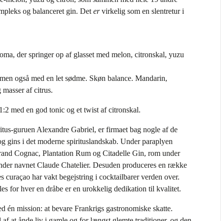
ompleks og balanceret gin. Det
er
virkelig som en slentretur i
ma, der springer op af glasset med melon, citronskal, yuzu
 men også med en let sødme. Skøn balance. Mandarin,
 masser af citrus.
:2 med en god tonic og et twist af citronskal.
ritus-guruen Alexandre Gabriel, er firmaet bag nogle af de
og gins i det moderne spirituslandskab. Under paraplyen
errand Cognac, Plantation Rum og Citadelle Gin, rom under
der navnet Claude Chatelier. Desuden produceres en række
es curaçao har vakt begejstring i cocktailbarer verden over.
es for hver en dråbe er en urokkelig dedikation til kvalitet.
d én mission: at bevare Frankrigs gastronomiske skatte.
af at ånde liv i gamle og for længst glemte traditioner, og den