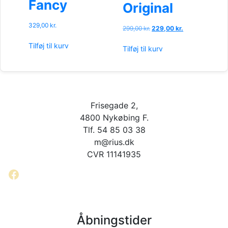
Fancy
Original
329,00
kr.
Den
Den
299,00
kr.
229,00
kr.
oprindelige
aktuelle
Tilføj til kurv
pris
pris
Tilføj til kurv
var:
er:
299,00 kr..
229,00 kr..
Frisegade 2,
4800 Nykøbing F.
Tlf. 54 85 03 38
m@rius.dk
CVR 11141935
Facebook
Åbningstider