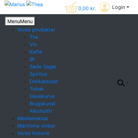
Login
0,00
kr.
Menu
Menu
Vores produkter
The
Vin
Kaffe
Øl
Søde Sager
Spiritus
Delikatesser
Tobak
Gavekurve
Brugskunst
Alkoholfri
Medlemsklub
Marittima vinbar
Vores historie