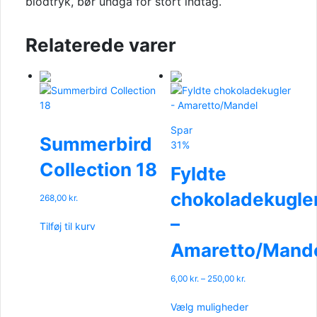
blodtryk, bør undgå for stort indtag.
Relaterede varer
Spar
Summerbird
31%
Collection 18
Fyldte
chokoladekugle
268,00
kr.
–
Tilføj til kurv
Amaretto/Mand
Prisinterval:
6,00
kr.
–
250,00
kr.
6,00 kr.
Dette
til
Vælg muligheder
vare
250,00 kr.