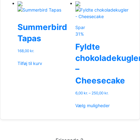
har
flere
varianter.
Mulighederne
Summerbird
Spar
kan
31%
Tapas
vælges
på
Fyldte
varesiden
168,00
kr.
chokoladekugle
Tilføj til kurv
–
Cheesecake
Prisinterval:
6,00
kr.
–
250,00
kr.
6,00 kr.
Dette
til
Vælg muligheder
vare
250,00 kr.
har
flere
varianter.
Mulighederne