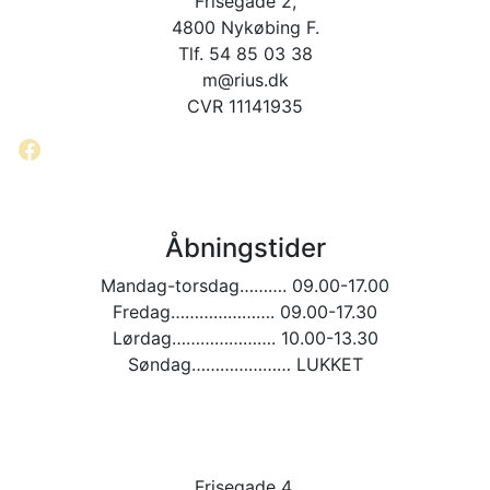
Frisegade 2,
kan
vælges
4800 Nykøbing F.
på
Tlf. 54 85 03 38
varesiden
m@rius.dk
CVR 11141935
Facebook
Åbningstider
Mandag-torsdag………. 09.00-17.00
Fredag…………………. 09.00-17.30
Lørdag…………………. 10.00-13.30
Søndag………………… LUKKET
Frisegade 4,