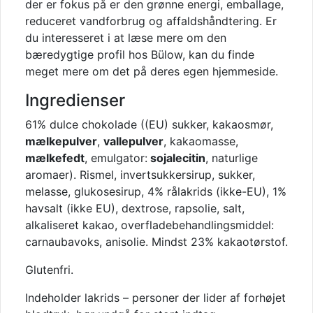
der er fokus på er den grønne energi, emballage,
reduceret vandforbrug og affaldshåndtering. Er
du interesseret i at læse mere om den
bæredygtige profil hos Bülow, kan du finde
meget mere om det på deres egen hjemmeside.
Ingredienser
61% dulce chokolade ((EU) sukker, kakaosmør,
mælkepulver
,
vallepulver
, kakaomasse,
mælkefedt
, emulgator:
sojalecitin
, naturlige
aromaer). Rismel, invertsukkersirup, sukker,
melasse, glukosesirup, 4% rålakrids (ikke-EU), 1%
havsalt (ikke EU), dextrose, rapsolie, salt,
alkaliseret kakao, overfladebehandlingsmiddel:
carnaubavoks, anisolie. Mindst 23% kakaotørstof.
Glutenfri.
Indeholder lakrids – personer der lider af forhøjet