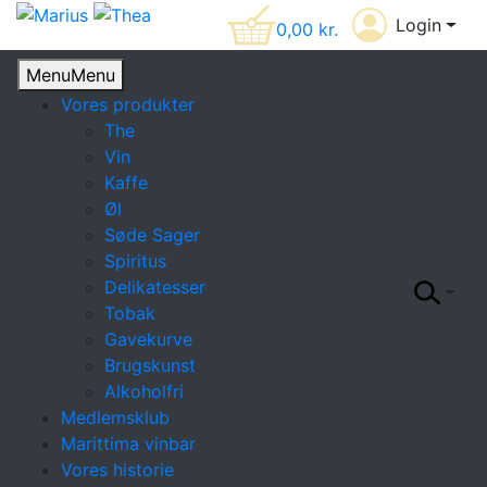
Login
0,00
kr.
Menu
Menu
Vores produkter
The
Vin
Kaffe
Øl
Søde Sager
Spiritus
Delikatesser
Tobak
Gavekurve
Brugskunst
Alkoholfri
Medlemsklub
Marittima vinbar
Vores historie