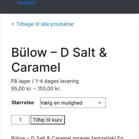
Kontakt
< Tilbage til alle produkter
Bülow – D Salt &
Caramel
På lager / 1-4 dages levering
Prisinterval:
95,00
kr.
–
155,00
kr.
95,00 kr.
Størrelse
til
155,00 kr.
Bülow
Tilføj til kurv
-
D
Bülow – D Salt & Caramel smager fantastisk! En