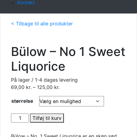
Kontakt
< Tilbage til alle produkter
Bülow – No 1 Sweet
Liquorice
På lager / 1-4 dages levering
Prisinterval:
69,00
kr.
–
125,00
kr.
69,00 kr.
størrelse
til
125,00 kr.
Bülow
Tilføj til kurv
-
No
Bülow – No. 1 Sweet Liquorice er en skøn sød