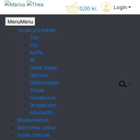
Login
0,00
kr.
Menu
Menu
Vores produkter
The
Vin
Kaffe
Øl
Søde Sager
Spiritus
Delikatesser
Tobak
Gavekurve
Brugskunst
Alkoholfri
Medlemsklub
Marittima vinbar
Vores historie