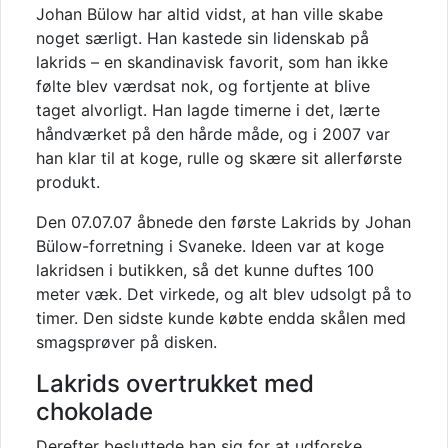
Johan Bülow har altid vidst, at han ville skabe
noget særligt. Han kastede sin lidenskab på
lakrids – en skandinavisk favorit, som han ikke
følte blev værdsat nok, og fortjente at blive
taget alvorligt. Han lagde timerne i det, lærte
håndværket på den hårde måde, og i 2007 var
han klar til at koge, rulle og skære sit allerførste
produkt.
Den 07.07.07 åbnede den første Lakrids by Johan
Bülow-forretning i Svaneke. Ideen var at koge
lakridsen i butikken, så det kunne duftes 100
meter væk. Det virkede, og alt blev udsolgt på to
timer. Den sidste kunde købte endda skålen med
smagsprøver på disken.
Lakrids overtrukket med
chokolade
Derefter besluttede han sig for at udforske