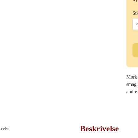
St
Fy
ch
-
Ma
ant
Mørk 
smag 
andre 
Beskrivelse
velse