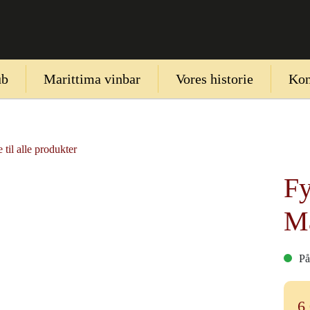
ub
Marittima vinbar
Vores historie
Kon
 til alle produkter
Fy
M
På
6