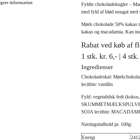
igere information
Fyldte chokoladekugler – Ma
med fyld af blød nougat med
Mørk chokolade 50% kakao me
kakao og macadamia. Kan inde
Rabat ved køb af fl
1 stk. kr. 6,- | 4 stk
Ingredienser
Chokoladeskal: Mørkchokolad
lecithin: vanillin
Fyld: vegetabilsk fedt (kokos,
SKUMMETMÆLKSPULVER, fe
SOJA lecithin: MACADAM
Næringsindhold pr. 100g:
Energi
2412