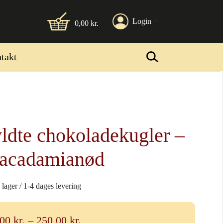
Login
0,00
kr.
takt
ldte chokoladekugler –
acadamianød
 lager / 1-4 dages levering
Prisinterval:
,00
kr.
–
250,00
kr.