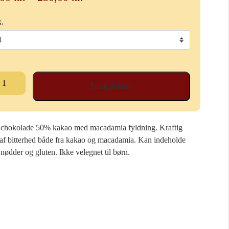
6,00 kr.
k.
til
250,00 kr.
ldte
Tilføj til kurv
okoladekugler
cadamianød
al
chokolade 50% kakao med macadamia fyldning. Kraftig
af bitterhed både fra kakao og macadamia. Kan indeholde
nødder og gluten. Ikke velegnet til børn.