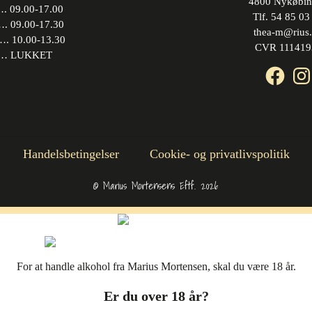
4800 Nykøbin
 09.00-17.00
Tlf. 54 85 03
09.00-17.30
thea-m@rius
10.00-13.30
CVR 111419
 LUKKET
Face
In
Handelsbetingelser
Cookie- og privatlivspolitik
© Marius Mortensens Eftf. 2026
For at handle alkohol fra Marius Mortensen, skal du være 18 år.
Er du over 18 år?