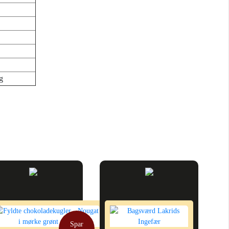
g
Spar