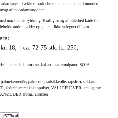
cadamianød. Lækker mørk chokolade der smelter i munden
 smag af macadamianødder.
d macadamia fyldning. Kraftig smag af bitterhed både fra
holde andre nødder og gluten. Ikke velegnet til børn.
ere:
. kr. 18,- | ca. 72-75 stk. kr. 250,-
e, sukker, kakaomasse, kakaosmør, emulgator: SOJA
 palmekerneolie, palmeolie, solsikkeolie, rapsfrø), sukker,
dtreduceret kakaopulver, VALLEPULVER, emulgator:
IANØDDER aroma, aromaer
kj/577kcal