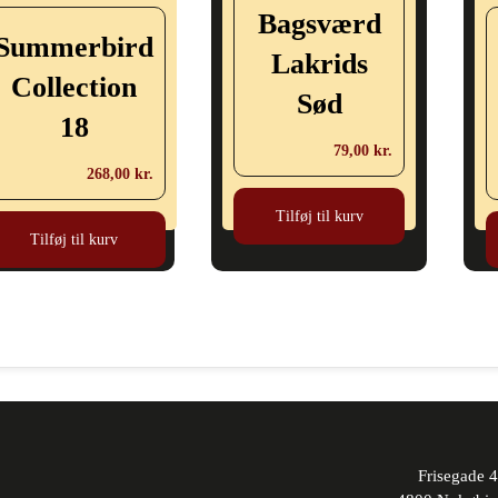
Bagsværd
Summerbird
Lakrids
Collection
Sød
18
79,00
kr.
268,00
kr.
Tilføj til kurv
Tilføj til kurv
Frisegade 4