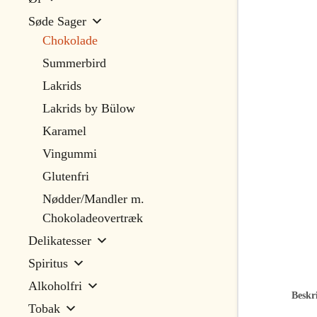
Søde Sager
Chokolade
Summerbird
Lakrids
Lakrids by Bülow
Karamel
Vingummi
Glutenfri
Nødder/Mandler m.
Chokoladeovertræk
Delikatesser
Spiritus
Alkoholfri
Beskri
Tobak