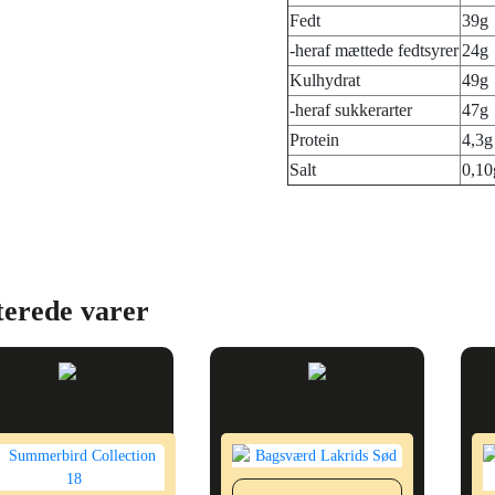
Fedt
39g
-heraf mættede fedtsyrer
24g
Kulhydrat
49g
-heraf sukkerarter
47g
Protein
4,3g
Salt
0,10
terede varer