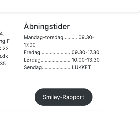
varesiden
Åbningstider
ne
4,
Mandag-torsdag………. 09.30-
g F.
17.00
3 22
Fredag…………………. 09.30-17.30
.dk
Lørdag…………………. 10.00-13.30
935
Søndag………………… LUKKET
am
Smiley-Rapport