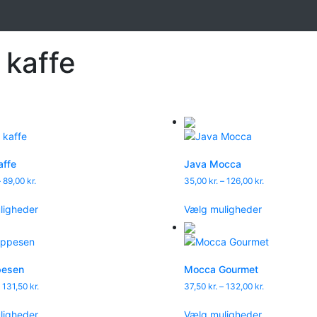
 kaffe
affe
Java Mocca
Prisinterval:
Prisinterval:
–
89,00
kr.
35,00
kr.
–
126,00
kr.
24,00 kr.
35,00 kr.
Dette
Dette
til
til
ligheder
Vælg muligheder
vare
vare
89,00 kr.
126,00 kr.
har
har
flere
flere
varianter.
varianter.
pesen
Mocca Gourmet
Mulighederne
Muligheder
Prisinterval:
Prisinterval:
131,50
kr.
37,50
kr.
–
132,00
kr.
kan
kan
37,00 kr.
37,50 kr.
vælges
vælges
Dette
Dette
til
til
ligheder
Vælg muligheder