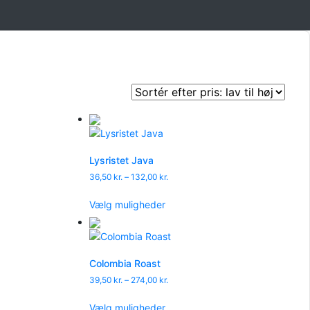
Lysristet Java
Prisinterval:
36,50
kr.
–
132,00
kr.
36,50 kr.
Dette
til
Vælg muligheder
vare
132,00 kr.
har
flere
varianter.
Colombia Roast
ne
Mulighederne
Prisinterval:
39,50
kr.
–
274,00
kr.
kan
39,50 kr.
vælges
Dette
til
Vælg muligheder