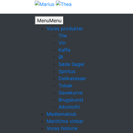
Menu
Menu
Vores produkter
The
Vin
Kaffe
Øl
Søde Sager
Spiritus
Delikatesser
Tobak
Gavekurve
Brugskunst
Alkoholfri
Medlemsklub
Marittima vinbar
Vores historie