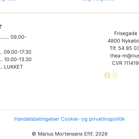
vare
vare
328,00 kr.
varesiden
varesiden
har
har
flere
flere
varianter.
varianter.
r
Mulighederne
Muligheder
Frisegade 
kan
kan
……. 09.00-
vælges
vælges
4800 Nykøbin
på
på
Tlf. 54 85 0
09.00-17.30
varesiden
varesiden
thea-m@rius
10.00-13.30
CVR 11141
 LUKKET
Facebook
Instagr
Handelsbetingelser
Cookie- og privatlivspolitik
© Marius Mortensens Eftf. 2026