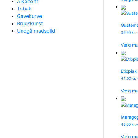
Alkoholfri
Tobak
Gavekurve
Brugskunst
Guatema
Undgå madspild
39,50
kr.
Vælg mu
Etiopis
44,00
kr.
Vælg mu
Maragog
48,00
kr.
Vælg mu