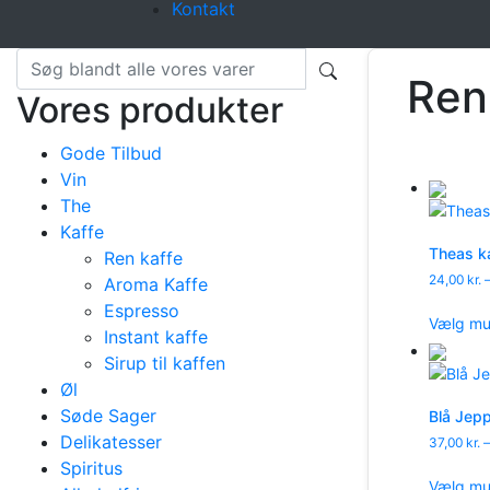
Kontakt
Ren
Vores produkter
Gode Tilbud
Vin
The
Kaffe
Theas k
Ren kaffe
24,00
kr.
Aroma Kaffe
Espresso
Vælg mu
Instant kaffe
Sirup til kaffen
Øl
Søde Sager
Blå Jep
Delikatesser
37,00
kr.
–
Spiritus
Vælg mu