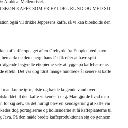
% Arabica. Mellemristet.
 />>EN SKØN KAFFE SOM ER FYLDIG, RUND OG MED SIT
ation også vil drikke Jeppesens kaffe, så vi kan bibeholde den
ekten af kaffe opdaget af en fårehyrde fra Etiopien ved navn
 bemærkede den energi hans får fik efter at have spist
erfølgende begyndte etiopierne selv at tygge på kaffebærrene,
e effekt. Det var dog først mange hundrede år senere at kaffe
 at man kunne tørre, riste og hælde kogende vand over
artskuddet til den kaffe vi kender i dag. Man gjorde hvad man
n for sig selv, da det hurtigt blev en kendsgerning at kaffe var
kkedes dog portugiserne og hollænderne at få kaffeplanterne til
og Java. På den måde bredte kaffeproduktionen sig op gennem