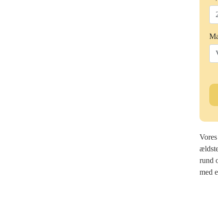
Ma
Bl
Je
ant
Vores
ældste
rund o
med en