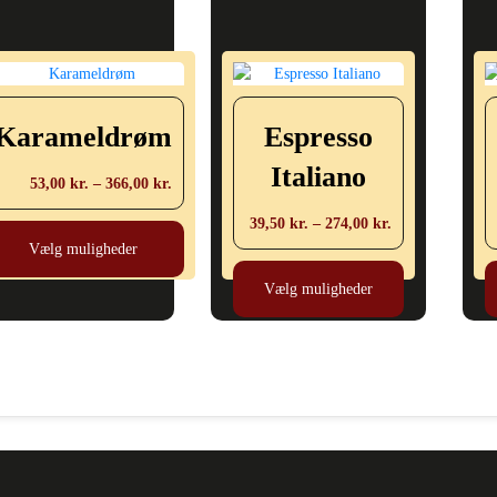
Karameldrøm
Espresso
Italiano
Prisinterval:
53,00
kr.
–
366,00
kr.
53,00 kr.
Dette
Prisinterval:
39,50
kr.
–
274,00
kr.
til
vare
39,50 kr.
Vælg muligheder
366,00 kr.
Dette
har
til
vare
Vælg muligheder
flere
274,00 kr.
har
varianter.
flere
Mulighederne
varianter.
kan
Mulighederne
vælges
kan
på
vælges
varesiden
på
varesiden