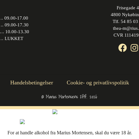
Frisegade 4
4800 Nykøbin
 09.00-17.00
Tlf. 54 85 03
09.00-17.30
thea-m@rius
10.00-13.30
CVR 111419
 LUKKET
Face
In
Handelsbetingelser
Cookie- og privatlivspolitik
© Marius Mortensens Eftf. 2026
For at handle alkohol fra Marius Mortensen, skal du være 18 år.