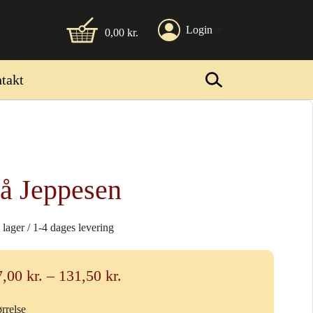
Login
0,00
kr.
takt
å Jeppesen
 lager / 1-4 dages levering
Prisinterval:
7,00
kr.
–
131,50
kr.
37,00 kr.
ørrelse