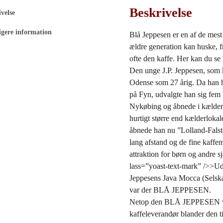
Beskrivelse
velse
igere information
Blå Jeppesen er en af de mest
ældre generation kan huske, f
ofte den kaffe. Her kan du se
Den unge J.P. Jeppesen, som k
Odense som 27 årig. Da han ha
på Fyn, udvalgte han sig fem b
Nykøbing og åbnede i kælderl
hurtigt større end kælderloka
åbnede han nu ”Lolland-Falste
lang afstand og de fine kaffem
attraktion for børn og andre s
lass=”yoast-text-mark” />>Udv
Jeppesens Java Mocca (Selska
var der BLÅ JEPPESEN.
Netop den BLÅ JEPPESEN var V
kaffeleverandør blander den ti