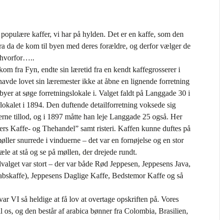
 populære kaffer, vi har på hylden. Det er en kaffe, som den
ra da de kom til byen med deres forældre, og derfor vælger de
 hvorfor…..
om fra Fyn, endte sin læretid fra en kendt kaffegrosserer i
vde lovet sin læremester ikke at åbne en lignende forretning
yer at søge forretningslokale i. Valget faldt på Langgade 30 i
okalet i 1894. Den duftende detailforretning voksede sig
lerne tillod, og i 1897 måtte han leje Langgade 25 også. Her
rs Kaffe- og Thehandel” samt risteri. Kaffen kunne duftes på
øller snurrede i vinduerne – det var en fornøjelse og en stor
jæle at stå og se på møllen, der drejede rundt.
alget var stort – der var både Rød Jeppesen, Jeppesens Java,
bskaffe), Jeppesens Daglige Kaffe, Bedstemor Kaffe og så
I så heldige at få lov at overtage opskriften på. Vores
l os, og den består af arabica bønner fra Colombia, Brasilien,