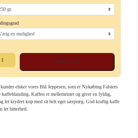
til
131,50 kr.
lingsgrad
å
Tilføj til kurv
ppesen
al
 kunder elsker vores Blå Jeppesen, som er Nykøbing Falsters
 kaffeblanding. Kaffen er mellemristet og giver en fyldig,
g let krydret kop med sit helt eget særpræg. God kraftig kaffe
 let bitterhed.