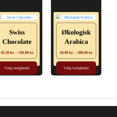
Swiss
Økologisk
Chocolate
Arabica
Prisinterval:
Prisinterval:
45,50
kr.
–
336,00
kr.
44,00
kr.
–
308,00
kr.
45,50 kr.
44,00 kr.
Dette
Dette
til
til
vare
vare
Vælg muligheder
Vælg muligheder
336,00 kr.
308,00 kr.
har
har
flere
flere
varianter.
varianter.
Mulighederne
Mulighederne
kan
kan
vælges
vælges
på
på
varesiden
varesiden