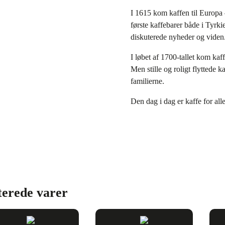
I 1615 kom kaffen til Europa –
første kaffebarer både i Tyrk
diskuterede nyheder og viden
I løbet af 1700-tallet kom ka
Men stille og roligt flyttede
familierne.
Den dag i dag er kaffe for all
terede varer