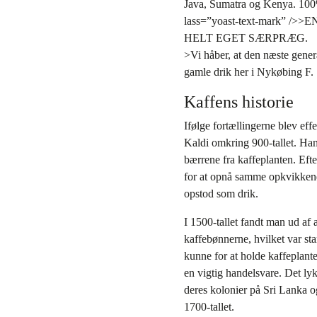
Java, Sumatra og Kenya. 100
lass=”yoast-text-mark”
HELT EGET SÆRPRÆG.
>Vi håber, at den næste gener
gamle drik her i Nykøbing F.
Kaffens historie
Ifølge fortællingerne blev eff
Kaldi omkring 900-tallet. Han
bærrene fra kaffeplanten. Eft
for at opnå samme opkvikkend
opstod som drik.
I 1500-tallet fandt man ud af
kaffebønnerne, hvilket var st
kunne for at holde kaffeplante
en vigtig handelsvare. Det ly
deres kolonier på Sri Lanka 
1700-tallet.