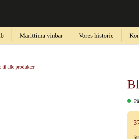
ub
Marittima vinbar
Vores historie
Kon
 til alle produkter
Bl
På
3
St