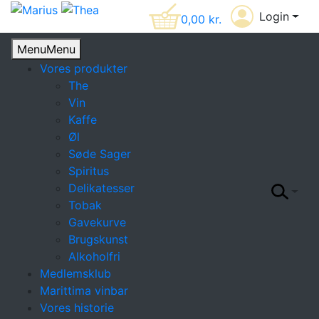
Login
0,00
kr.
Menu
Menu
Vores produkter
The
Vin
Kaffe
Øl
Søde Sager
Spiritus
Delikatesser
Tobak
Gavekurve
Brugskunst
Alkoholfri
Medlemsklub
Marittima vinbar
Vores historie