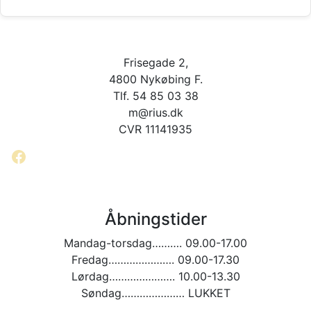
flere
har
varianter.
flere
Mulighederne
varianter.
kan
Mulighederne
Frisegade 2,
vælges
kan
på
vælges
4800 Nykøbing F.
varesiden
på
Tlf. 54 85 03 38
varesiden
m@rius.dk
CVR 11141935
Facebook
Åbningstider
Mandag-torsdag………. 09.00-17.00
Fredag…………………. 09.00-17.30
Lørdag…………………. 10.00-13.30
Søndag………………… LUKKET