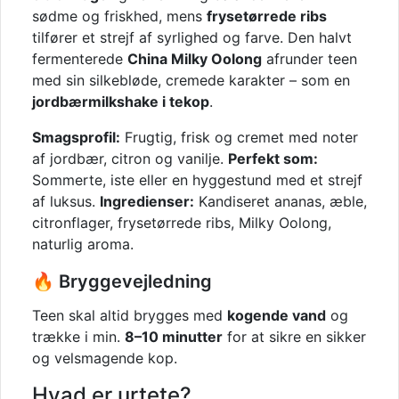
sødme og friskhed, mens
frysetørrede ribs
tilfører et strejf af syrlighed og farve. Den halvt
fermenterede
China Milky Oolong
afrunder teen
med sin silkebløde, cremede karakter – som en
jordbærmilkshake i tekop
.
Smagsprofil:
Frugtig, frisk og cremet med noter
af jordbær, citron og vanilje.
Perfekt som:
Sommerte, iste eller en hyggestund med et strejf
af luksus.
Ingredienser:
Kandiseret ananas, æble,
citronflager, frysetørrede ribs, Milky Oolong,
naturlig aroma.
🔥 Bryggevejledning
Teen skal altid brygges med
kogende vand
og
trække i min.
8–10 minutter
for at sikre en sikker
og velsmagende kop.
Hvad er urtete?