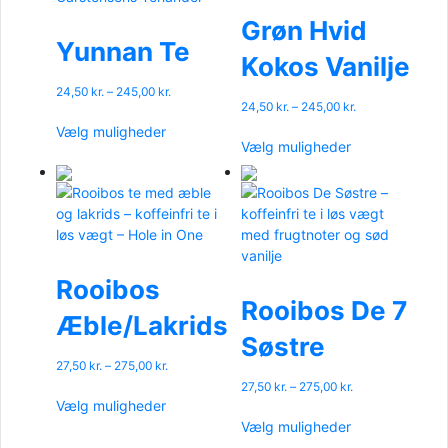
Grøn Hvid
Yunnan Te
Kokos Vanilje
Prisinterval:
24,50
kr.
–
245,00
kr.
Prisinterval:
24,50
kr.
–
245,00
kr.
24,50 kr.
Dette
24,50 kr.
til
Vælg muligheder
Dette
vare
til
245,00 kr.
Vælg muligheder
vare
har
245,00 kr.
har
flere
flere
varianter.
varianter.
Mulighederne
Mulighederne
kan
kan
vælges
vælges
Rooibos
på
på
Rooibos De 7
varesiden
Æble/Lakrids
varesiden
Søstre
Prisinterval:
27,50
kr.
–
275,00
kr.
27,50 kr.
Prisinterval:
27,50
kr.
–
275,00
kr.
Dette
til
27,50 kr.
Vælg muligheder
vare
Dette
275,00 kr.
til
Vælg muligheder
har
vare
275,00 kr.