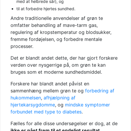
med at helbrede sår), og
til at forbedre hjertes sundhed.
Andre traditionelle anvendelser af grøn te
omfatter behandling af mave-tarm gas,
regulering af kropstemperatur og blodsukker,
fremme fordøjelsen, og forbedre mentale
processer.
Det er blandt andet dette, der har gjort forskere
verden over nysgerrige på, om grøn te kan
bruges som et moderne sundhedsmiddel.
Forskere har blandt andet påvist en
sammenhæng mellem grøn te og
forbedring af
hukommelsen
,
afhjælpning af
hjertekarsygdomme
, og
mindske symptomer
forbundet
med type to diabetes
.
Fælles for alle disse undersøgelser er dog, at de
ikke er nået frem til et endeligt resultat
.