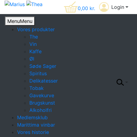
Login
0,00
kr.
Menu
Menu
Vores produkter
The
Vin
Kaffe
Øl
Søde Sager
Spiritus
Delikatesser
Tobak
Gavekurve
Brugskunst
Alkoholfri
Medlemsklub
Marittima vinbar
Vores historie