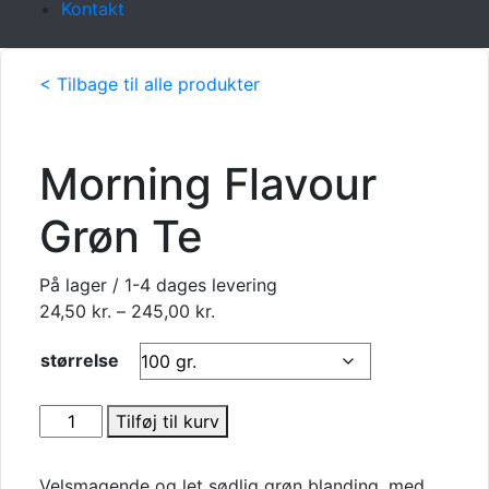
Kontakt
< Tilbage til alle produkter
Morning Flavour
Grøn Te
På lager / 1-4 dages levering
Prisinterval:
24,50
kr.
–
245,00
kr.
24,50 kr.
størrelse
til
245,00 kr.
Morning
Tilføj til kurv
Flavour
Grøn
Velsmagende og let sødlig grøn blanding, med