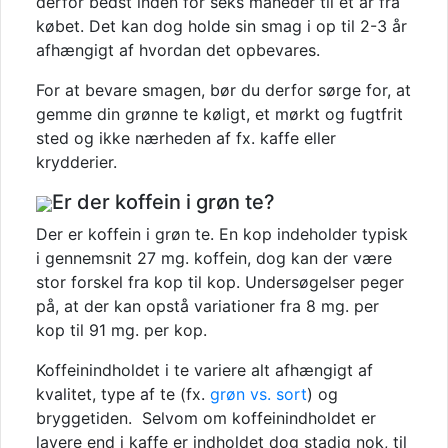
derfor bedst inden for seks måneder til et år fra
købet. Det kan dog holde sin smag i op til 2-3 år
afhængigt af hvordan det opbevares.
For at bevare smagen, bør du derfor sørge for, at
gemme din grønne te køligt, et mørkt og fugtfrit
sted og ikke nærheden af fx. kaffe eller
krydderier.
Er der koffein i grøn te?
Der er koffein i grøn te. En kop indeholder typisk
i gennemsnit 27 mg. koffein, dog kan der være
stor forskel fra kop til kop. Undersøgelser peger
på, at der kan opstå variationer fra 8 mg. per
kop til 91 mg. per kop.
Koffeinindholdet i te variere alt afhængigt af
kvalitet, type af te (fx.
grøn vs. sort
) og
bryggetiden. Selvom om koffeinindholdet er
lavere end i kaffe er indholdet dog stadig nok, til