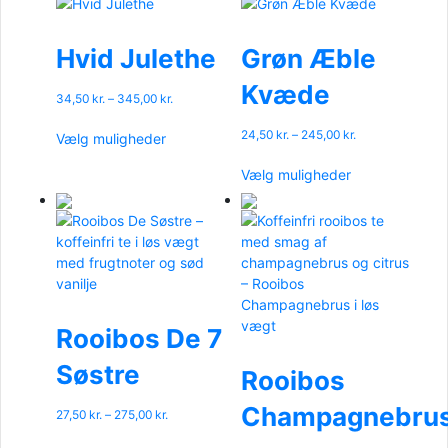
Hvid Julethe
Grøn Æble
Kvæde
Prisinterval:
34,50
kr.
–
345,00
kr.
34,50 kr.
Dette
til
Prisinterval:
24,50
kr.
–
245,00
kr.
Vælg muligheder
vare
345,00 kr.
24,50 kr.
Dette
har
til
Vælg muligheder
vare
flere
245,00 kr.
har
varianter.
flere
Mulighederne
varianter.
kan
Mulighederne
vælges
kan
på
vælges
varesiden
på
Rooibos De 7
varesiden
Søstre
Rooibos
Champagnebru
Prisinterval:
27,50
kr.
–
275,00
kr.
27,50 kr.
Dette