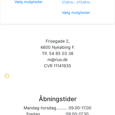
til
Vælg muligheder
Prisinterval:
27,50
kr.
–
275,00
kr.
vare
275,00 kr.
27,50 kr.
har
Dette
til
Vælg muligheder
flere
vare
275,00 kr.
varianter.
har
Mulighederne
flere
kan
varianter.
vælges
Mulighederne
Frisegade 2,
på
kan
varesiden
vælges
4800 Nykøbing F.
på
Tlf. 54 85 03 38
varesiden
m@rius.dk
CVR 11141935
Facebook
Åbningstider
Mandag-torsdag………. 09.00-17.00
Fredag…………………. 09.00-17.30