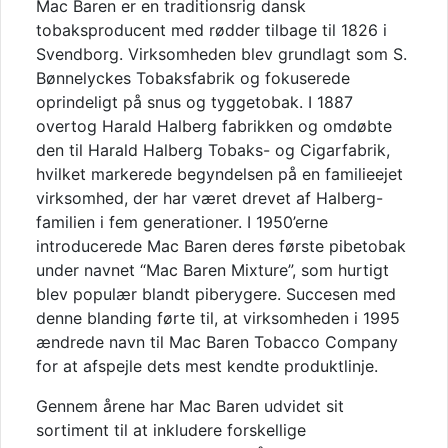
Mac Baren er en traditionsrig dansk
tobaksproducent med rødder tilbage til 1826 i
Svendborg.
Virksomheden blev grundlagt som S.
Bønnelyckes Tobaksfabrik og fokuserede
oprindeligt på snus og tyggetobak.
I 1887
overtog Harald Halberg fabrikken og omdøbte
den til Harald Halberg Tobaks- og Cigarfabrik,
hvilket markerede begyndelsen på en familieejet
virksomhed, der har været drevet af Halberg-
familien i fem generationer
.
I 1950’erne
introducerede Mac Baren deres første pibetobak
under navnet “Mac Baren Mixture”, som hurtigt
blev populær blandt piberygere.
Succesen med
denne blanding førte til, at virksomheden i 1995
ændrede navn til Mac Baren Tobacco Company
for at afspejle dets mest kendte produktlinje.
Gennem årene har Mac Baren udvidet sit
sortiment til at inkludere forskellige