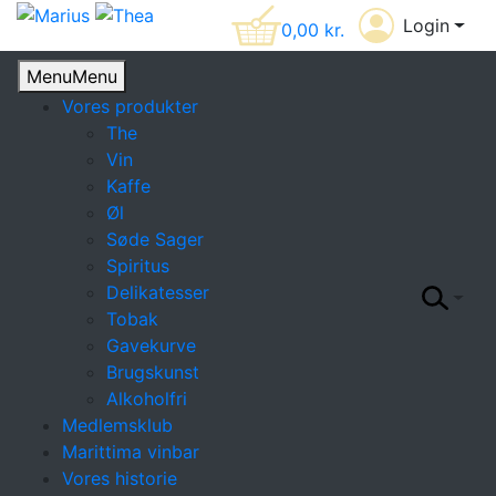
Login
0,00
kr.
Menu
Menu
Vores produkter
The
Vin
Kaffe
Øl
Søde Sager
Spiritus
Delikatesser
Tobak
Gavekurve
Brugskunst
Alkoholfri
Medlemsklub
Marittima vinbar
Vores historie