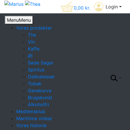
Login
0,00
kr.
Menu
Menu
Vores produkter
The
Vin
Kaffe
Øl
Søde Sager
Spiritus
Delikatesser
Tobak
Gavekurve
Brugskunst
Alkoholfri
Medlemsklub
Marittima vinbar
Vores historie