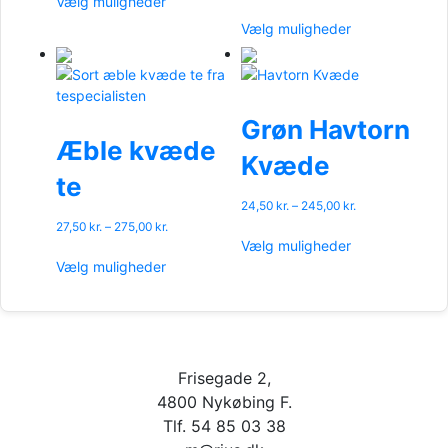
Vælg muligheder
27,50 kr.
vare
Dette
275,00 kr.
til
har
Vælg muligheder
vare
275,00 kr.
flere
har
varianter.
flere
Mulighederne
varianter.
kan
Mulighederne
Grøn Havtorn
vælges
kan
Æble kvæde
på
Kvæde
vælges
varesiden
te
på
varesiden
Prisinterval:
24,50
kr.
–
245,00
kr.
24,50 kr.
Prisinterval:
27,50
kr.
–
275,00
kr.
Dette
til
27,50 kr.
Vælg muligheder
Dette
vare
245,00 kr.
til
Vælg muligheder
vare
har
275,00 kr.
har
flere
flere
varianter.
varianter.
Mulighederne
Mulighederne
kan
Frisegade 2,
kan
vælges
vælges
på
4800 Nykøbing F.
på
varesiden
Tlf. 54 85 03 38
varesiden