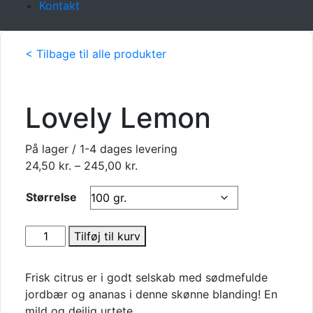
Kontakt
< Tilbage til alle produkter
Lovely Lemon
På lager / 1-4 dages levering
Prisinterval:
24,50
kr.
–
245,00
kr.
24,50 kr.
Størrelse
til
245,00 kr.
Lovely
Tilføj til kurv
Lemon
antal
Frisk citrus er i godt selskab med sødmefulde
jordbær og ananas i denne skønne blanding! En
mild og dejlig urtete.