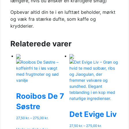
længere, hvis du ønsker en kraftigere smag)
Opbevar altid din te i en lufttæt beholder, mørkt
og væk fra stærke dufte, som kaffe og
krydderier.
Relaterede varer
Rooibos De 7
Søstre
Det Evige Liv
Prisinterval:
27,50
kr.
–
275,00
kr.
27,50 kr.
Dette
Prisinterval:
27,50
kr.
–
275,00
kr.
til