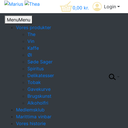
Login
0,00
kr.
Menu
Menu
Vores produkter
The
Vin
Kaffe
Øl
Søde Sager
Spiritus
Delikatesser
Tobak
Gavekurve
Brugskunst
Alkoholfri
Medlemsklub
Marittima vinbar
Vores historie