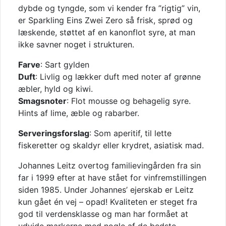
dybde og tyngde, som vi kender fra ”rigtig” vin,
er Sparkling Eins Zwei Zero så frisk, sprød og
læskende, støttet af en kanonflot syre, at man
ikke savner noget i strukturen.
Farve
: Sart gylden
Duft
: Livlig og lækker duft med noter af grønne
æbler, hyld og kiwi.
Smagsnoter
: Flot mousse og behagelig syre.
Hints af lime, æble og rabarber.
Serveringsforslag
: Som aperitif, til lette
fiskeretter og skaldyr eller krydret, asiatisk mad.
Johannes Leitz overtog familievingården fra sin
far i 1999 efter at have stået for vinfremstillingen
siden 1985. Under Johannes’ ejerskab er Leitz
kun gået én vej – opad! Kvaliteten er steget fra
god til verdensklasse og man har formået at