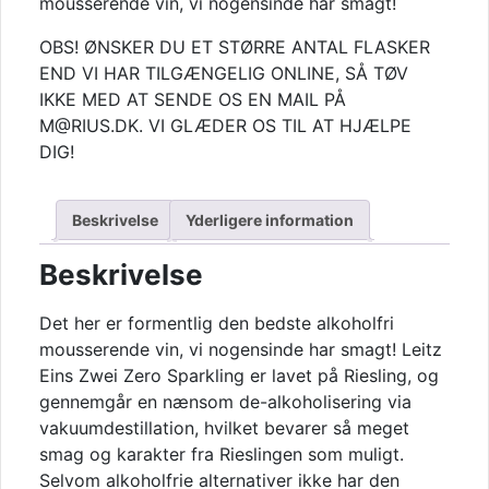
mousserende vin, vi nogensinde har smagt!
Zero,
Riesling
OBS! ØNSKER DU ET STØRRE ANTAL FLASKER
antal
END VI HAR TILGÆNGELIG ONLINE, SÅ TØV
IKKE MED AT SENDE OS EN MAIL PÅ
M@RIUS.DK. VI GLÆDER OS TIL AT HJÆLPE
DIG!
Beskrivelse
Yderligere information
Beskrivelse
Det her er formentlig den bedste alkoholfri
mousserende vin, vi nogensinde har smagt! Leitz
Eins Zwei Zero Sparkling er lavet på Riesling, og
gennemgår en nænsom de-alkoholisering via
vakuumdestillation, hvilket bevarer så meget
smag og karakter fra Rieslingen som muligt.
Selvom alkoholfrie alternativer ikke har den