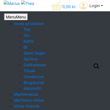
Login
0,00
kr.
Menu
Menu
Vores produkter
The
Vin
Kaffe
Øl
Søde Sager
Spiritus
Delikatesser
Tobak
Gavekurve
Brugskunst
Alkoholfri
Medlemsklub
Marittima vinbar
Vores historie