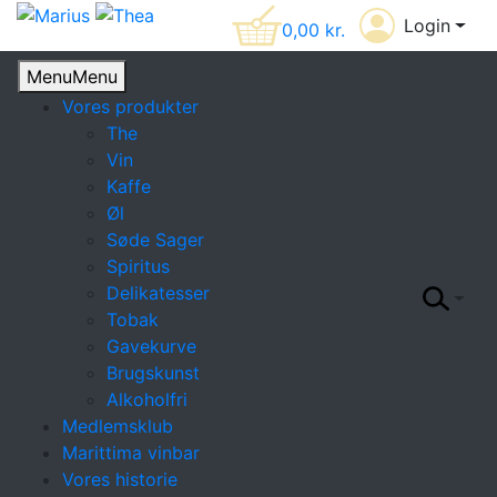
Login
0,00
kr.
Menu
Menu
Vores produkter
The
Vin
Kaffe
Øl
Søde Sager
Spiritus
Delikatesser
Tobak
Gavekurve
Brugskunst
Alkoholfri
Medlemsklub
Marittima vinbar
Vores historie