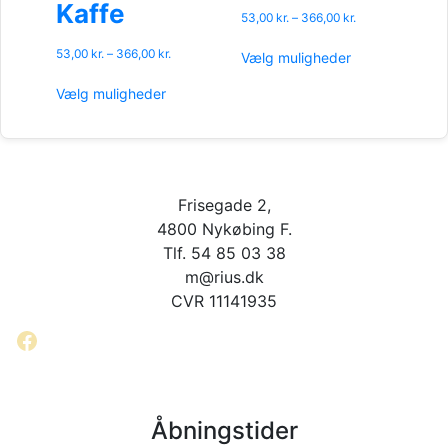
Kaffe
vælges
vælges
Prisinterval:
53,00
kr.
–
366,00
kr.
på
på
53,00 kr.
Dette
varesiden
varesiden
Prisinterval:
til
53,00
kr.
–
366,00
kr.
Vælg muligheder
vare
53,00 kr.
366,00 kr.
Dette
har
til
Vælg muligheder
vare
flere
366,00 kr.
har
varianter.
flere
Mulighederne
varianter.
kan
Mulighederne
vælges
Frisegade 2,
kan
på
vælges
4800 Nykøbing F.
varesiden
på
Tlf. 54 85 03 38
varesiden
m@rius.dk
CVR 11141935
Facebook
Åbningstider