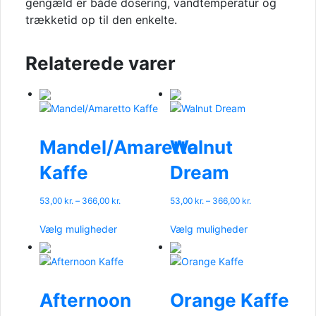
gengæld er både dosering, vandtemperatur og
trækketid op til den enkelte.
Relaterede varer
Mandel/Amaretto
Walnut
Kaffe
Dream
Prisinterval:
Prisinterval:
53,00
kr.
–
366,00
kr.
53,00
kr.
–
366,00
kr.
53,00 kr.
53,00 kr.
Dette
Dette
til
til
Vælg muligheder
Vælg muligheder
vare
vare
366,00 kr.
366,00 kr.
har
har
flere
flere
varianter.
varianter.
Mulighederne
Mulighederne
Afternoon
Orange Kaffe
kan
kan