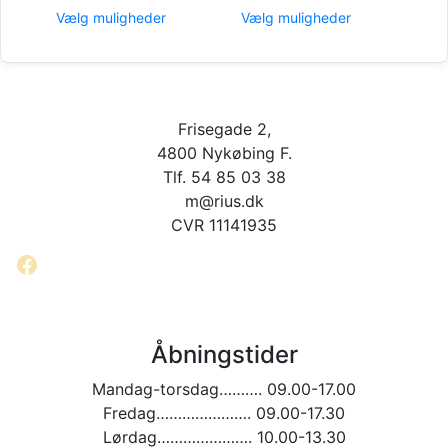
Dette
Dette
til
til
Vælg muligheder
Vælg muligheder
vare
vare
345,00 kr.
245,00 kr.
har
har
flere
flere
varianter.
varianter.
Mulighederne
Mulighederne
Frisegade 2,
kan
kan
vælges
vælges
4800 Nykøbing F.
på
på
Tlf. 54 85 03 38
varesiden
varesiden
m@rius.dk
CVR 11141935
Facebook
Åbningstider
Mandag-torsdag………. 09.00-17.00
Fredag…………………. 09.00-17.30
Lørdag…………………. 10.00-13.30