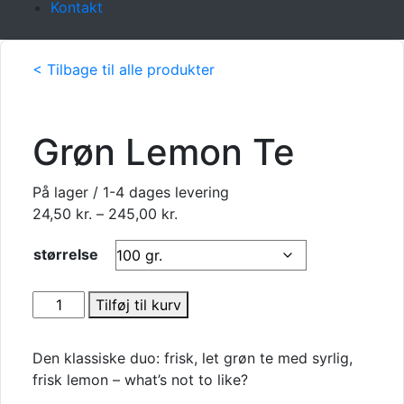
Kontakt
< Tilbage til alle produkter
Grøn Lemon Te
På lager / 1-4 dages levering
Prisinterval:
24,50
kr.
–
245,00
kr.
24,50 kr.
størrelse
til
245,00 kr.
Grøn
Tilføj til kurv
Lemon
Te
Den klassiske duo: frisk, let grøn te med syrlig,
antal
frisk lemon – what’s not to like?