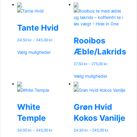
Tante Hvid
Rooibos
Prisinterval:
34,50
kr.
–
345,00
kr.
34,50 kr.
Dette
Æble/Lakrids
til
Vælg muligheder
vare
345,00 kr.
har
Prisinterval:
27,50
kr.
–
275,00
kr.
flere
27,50 kr.
Dette
varianter.
til
Vælg muligheder
vare
Mulighederne
275,00 kr.
har
kan
flere
vælges
varianter.
på
Mulighederne
White
Grøn Hvid
varesiden
kan
Temple
Kokos Vanilje
vælges
på
varesiden
Prisinterval:
Prisinterval:
34,50
kr.
–
345,00
kr.
24,50
kr.
–
245,00
kr.
34,50 kr.
24,50 kr.