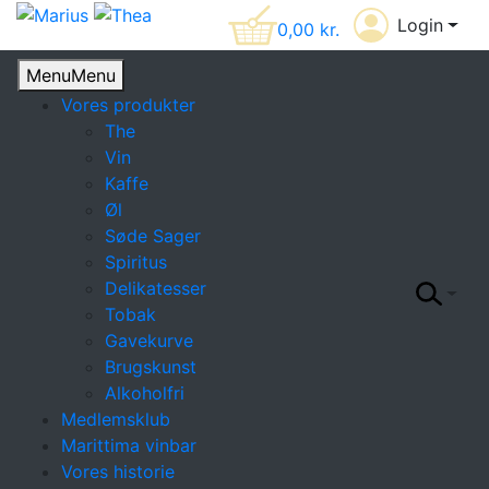
Login
0,00
kr.
Menu
Menu
Vores produkter
The
Vin
Kaffe
Øl
Søde Sager
Spiritus
Delikatesser
Tobak
Gavekurve
Brugskunst
Alkoholfri
Medlemsklub
Marittima vinbar
Vores historie