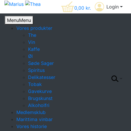
Login
0,00
kr.
Menu
Menu
Vores produkter
The
Vin
Kaffe
Øl
Søde Sager
Spiritus
Delikatesser
Tobak
Gavekurve
Brugskunst
Alkoholfri
Medlemsklub
Marittima vinbar
Vores historie