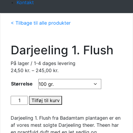
Kontakt
< Tilbage til alle produkter
Darjeeling 1. Flush
På lager / 1-4 dages levering
Prisinterval:
24,50
kr.
–
245,00
kr.
24,50 kr.
Størrelse
til
245,00 kr.
Darjeeling
Tilføj til kurv
1.
Flush
Darjeeling 1. Flush fra Badamtam plantagen er en
antal
af vores mest solgte Darjeeling theer. Theen har
en pragtfuld duft med en let sødlig og