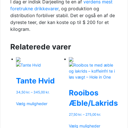
I dag er indisk Darjeeling te en af
verdens mest
foretrukne drikkevarer
, og produktion og
distribution forbliver stabil. Det er også en af de
dyreste teer, der kan koste op til $ 200 for et
kilogram.
Relaterede varer
Tante Hvid
Rooibos
Prisinterval:
34,50
kr.
–
345,00
kr.
34,50 kr.
Dette
Æble/Lakrids
til
Vælg muligheder
vare
345,00 kr.
har
Prisinterval:
27,50
kr.
–
275,00
kr.
flere
27,50 kr.
Dette
varianter.
til
Vælg muligheder
vare