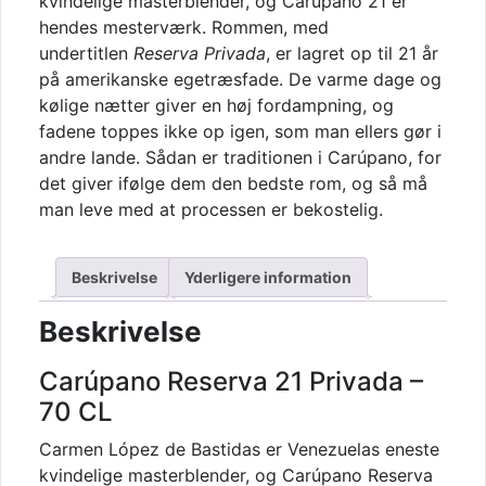
kvindelige masterblender, og Carúpano 21 er
antal
hendes mesterværk. Rommen, med
undertitlen
Reserva Privada
, er lagret op til 21 år
på amerikanske egetræsfade. De varme dage og
kølige nætter giver en høj fordampning, og
fadene toppes ikke op igen, som man ellers gør i
andre lande. Sådan er traditionen i Carúpano, for
det giver ifølge dem den bedste rom, og så må
man leve med at processen er bekostelig.
Beskrivelse
Yderligere information
Beskrivelse
Carúpano Reserva 21 Privada –
70 CL
Carmen López de Bastidas er Venezuelas eneste
kvindelige masterblender, og Carúpano Reserva