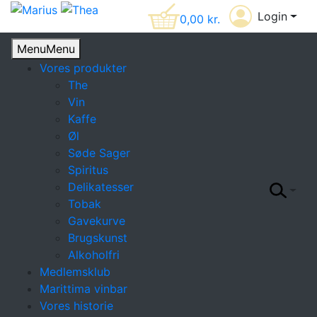
Login
0,00
kr.
Menu
Menu
Vores produkter
The
Vin
Kaffe
Øl
Søde Sager
Spiritus
Delikatesser
Tobak
Gavekurve
Brugskunst
Alkoholfri
Medlemsklub
Marittima vinbar
Vores historie