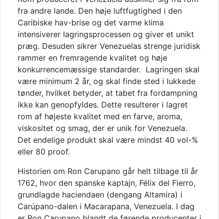
fra andre lande. Den høje luftfugtighed i den
Caribiske hav-brise og det varme klima
intensiverer lagringsprocessen og giver et unikt
præg. Desuden sikrer Venezuelas strenge juridisk
rammer en fremragende kvalitet og høje
konkurrencemæssige standarder. Lagringen skal
være minimum 2 år, og skal finde sted i lukkede
tønder, hvilket betyder, at tabet fra fordampning
ikke kan genopfyldes. Dette resulterer i lagret
rom af højeste kvalitet med en farve, aroma,
viskositet og smag, der er unik for Venezuela.
Det endelige produkt skal være mindst 40 vol-%
eller 80 proof.
Historien om Ron Carupano går helt tilbage til år
1762, hvor den spanske kaptajn, Félix del Fierro,
grundlagde haciendaen (dengang Altamira) i
Carúpano-dalen i Macarapana, Venezuela. I dag
er Ron Carupano blandt de førende producenter i