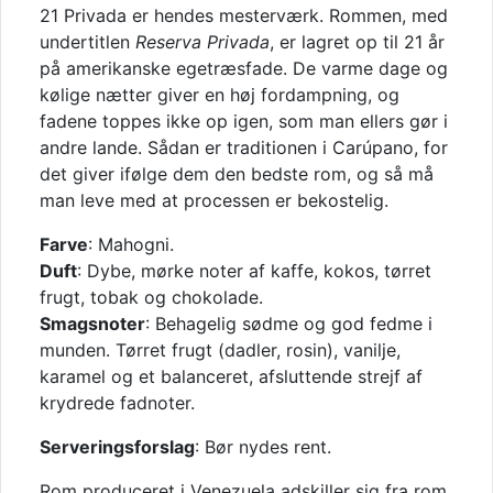
21 Privada er hendes mesterværk. Rommen, med
undertitlen
Reserva Privada
, er lagret op til 21 år
på amerikanske egetræsfade. De varme dage og
kølige nætter giver en høj fordampning, og
fadene toppes ikke op igen, som man ellers gør i
andre lande. Sådan er traditionen i Carúpano, for
det giver ifølge dem den bedste rom, og så må
man leve med at processen er bekostelig.
Farve
: Mahogni.
Duft
: Dybe, mørke noter af kaffe, kokos, tørret
frugt, tobak og chokolade.
Smagsnoter
: Behagelig sødme og god fedme i
munden. Tørret frugt (dadler, rosin), vanilje,
karamel og et balanceret, afsluttende strejf af
krydrede fadnoter.
Serveringsforslag
: Bør nydes rent.
Rom produceret i Venezuela adskiller sig fra rom