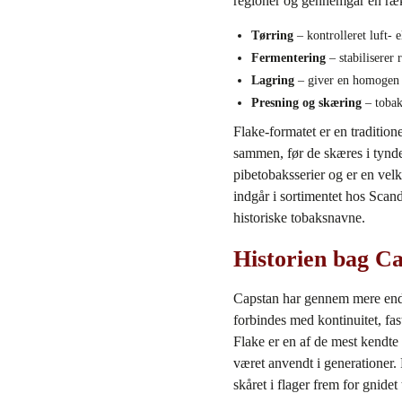
regioner og gennemgår en ræk
Tørring
– kontrolleret luft-
Fermentering
– stabiliserer 
Lagring
– giver en homogen r
Presning og skæring
– tobak
Flake‑formatet er en traditio
sammen, før de skæres i tynde
pibetobaksserier og er en vel
indgår i sortimentet hos Sca
historiske tobaksnavne.
Historien bag Ca
Capstan har gennem mere end 1
forbindes med kontinuitet, fast
Flake er en af de mest kendte
været anvendt i generationer.
skåret i flager frem for gnidet 