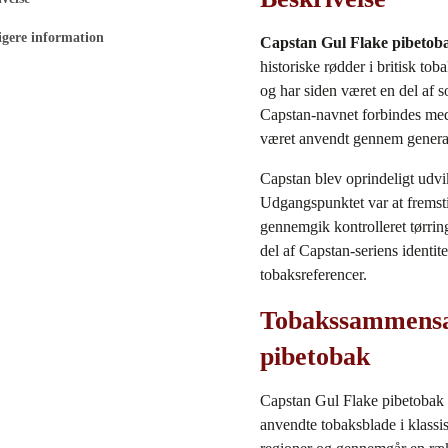
igere information
Capstan Gul Flake pibetoba
historiske rødder i britisk tob
og har siden været en del af 
Capstan‑navnet forbindes med 
været anvendt gennem genera
Capstan blev oprindeligt udvi
Udgangspunktet var at fremsti
gennemgik kontrolleret tørrin
del af Capstan‑seriens identitet
tobaksreferencer.
Tobakssammensæt
pibetobak
Capstan Gul Flake pibetobak b
anvendte tobaksblade i klassi