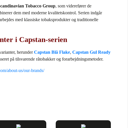
Scandinavian Tobacco Group
, som viderefører de
mbinerer dem med moderne kvalitetskontrol. Serien indgår
r arbejdes med klassiske tobaksprodukter og traditionelle
nter i Capstan‑serien
 varianter, herunder
Capstan Blå Flake
,
Capstan Gul Ready
seret på tilsvarende råtobakker og forarbejdningsmetoder.
com/about-us/our-brands/