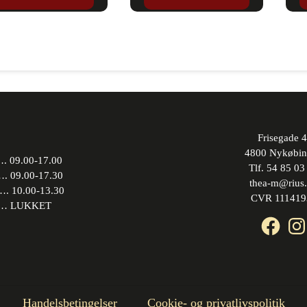
Frisegade 4
4800 Nykøbin
 09.00-17.00
Tlf. 54 85 03
09.00-17.30
thea-m@rius
10.00-13.30
CVR 111419
 LUKKET
Face
In
Handelsbetingelser
Cookie- og privatlivspolitik