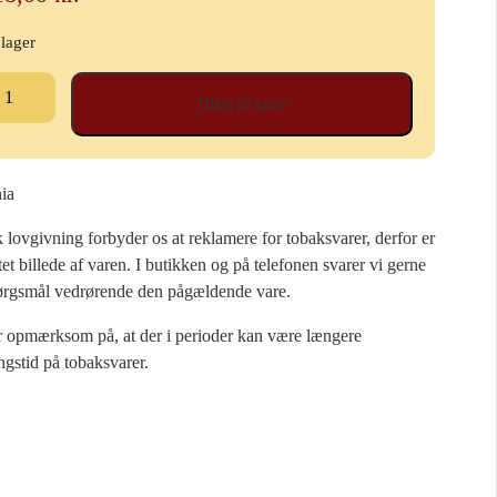
 lager
pstan
Tilføj til kurv
betobak,
l,
ake,
nia
lovgivning forbyder os at reklamere for tobaksvarer, derfor er
se
tet billede af varen. I butikken og på telefonen svarer vi gerne
al
ørgsmål vedrørende den pågældende vare.
r opmærksom på, at der i perioder kan være længere
ngstid på tobaksvarer.