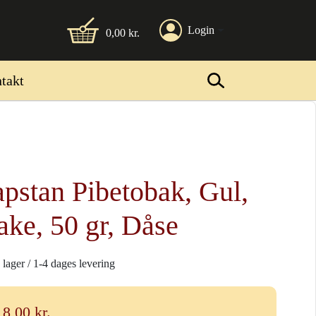
Login
0,00
kr.
takt
pstan Pibetobak, Gul,
ake, 50 gr, Dåse
 lager / 1-4 dages levering
18,00
kr.