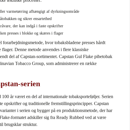
ke tekniske processer:
 eller varmetørring afhængigt af dyrkningsområde
råtobakken og sikrer ensartethed
åvare, der kan indgå i faste opskrifter
ken presses i blokke og skæres i flager
nel forarbejdningsmetode, hvor tobaksbladene presses hårdt
 flager. Denne metode anvendes i flere klassiske
kendt del af Capstan‑sortimentet. Capstan Gul Flake pibetobak
ndinavian Tobacco Group, som administrerer en række
pstan‑serien
00 år været en del af internationale tobaksporteføljer. Serien
e opskrifter og traditionelle fremstillingsprincipper. Capstan
 varianter i serien og bygger på en produktionsmetode, der har
 Flake‑formatet adskiller sig fra Ready Rubbed ved at være
til brugsklar struktur.