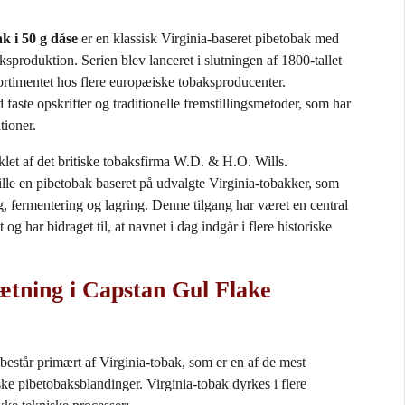
k i 50 g dåse
er en klassisk Virginia‑baseret pibetobak med
aksproduktion. Serien blev lanceret i slutningen af 1800‑tallet
sortimentet hos flere europæiske tobaksproducenter.
faste opskrifter og traditionelle fremstillingsmetoder, som har
tioner.
klet af det britiske tobaksfirma W.D. & H.O. Wills.
lle en pibetobak baseret på udvalgte Virginia‑tobakker, som
g, fermentering og lagring. Denne tilgang har været en central
 og har bidraget til, at navnet i dag indgår i flere historiske
ning i Capstan Gul Flake
estår primært af Virginia‑tobak, som er en af de mest
ske pibetobaksblandinger. Virginia‑tobak dyrkes i flere