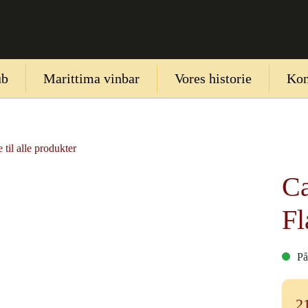
ub
Marittima vinbar
Vores historie
Kon
 til alle produkter
Ca
Fl
På
2