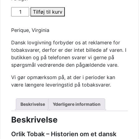
Orlik
Tilføj til kurv
Pibetobak
Sliced,
Perique, Virginia
Rød
Orlik,
Dansk lovgivning forbyder os at reklamere for
38
tobaksvarer, derfor er der intet billede af varen. I
gr,
butikken og på telefonen svarer vi gerne på
pung
spørgsmål vedrørende den pågældende vare.
antal
Vi gør opmærksom på, at der i perioder kan
være længere leveringstid på tobaksvarer.
Beskrivelse
Yderligere information
Beskrivelse
Orlik Tobak – Historien om et dansk