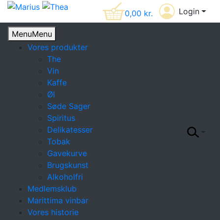
Login
0,00
kr.
Menu
Menu
Vores produkter
The
Vin
Kaffe
Øl
Søde Sager
Spiritus
Delikatesser
Tobak
Gavekurve
Brugskunst
Alkoholfri
Medlemsklub
Marittima vinbar
Vores historie